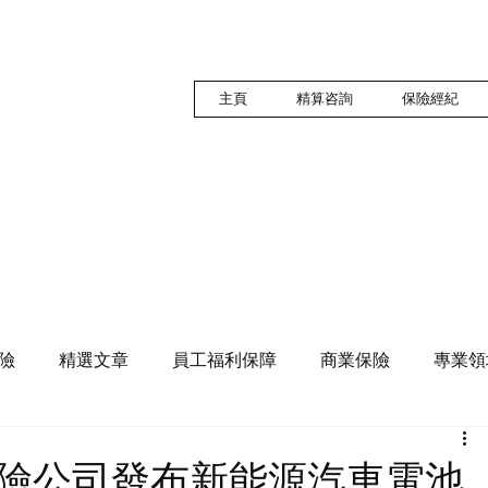
主頁
精算咨詢
保險經紀
險
精選文章
員工福利保障
商業保險
專業領
險公司發布新能源汽車電池