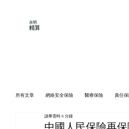
永明
精算
所有文章
網絡安全保險
醫療保險
責任保
讀畢需時 6 分鐘
中國人民保險再保