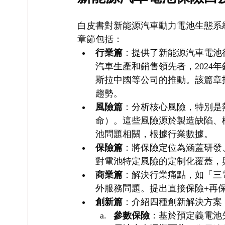
白皮書對新能源汽車動力電池生態系
章節包括：
行業篇
：提供了新能源汽車電池
汽車生產和銷售領先者，2024年
斯拉中國等公司的推動。該篇章
趨勢。
風險篇
：分析核心風險，特別是
命）。這些風險源於製造缺陷、極
池問題相關，根據行業數據。
保險篇
：將保險定位為涵蓋研發
對電池特定風險的定制化覆蓋，
商業篇
：解決行業痛點，如「三
外服務問題。提出直接保險+再
創新篇
：介紹四種創新解決方案
參數保險
：基於預定義電池