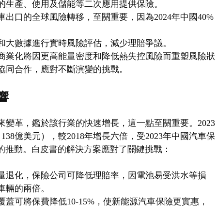
的生產、使用及儲能等二次應用提供保險。
出口的全球風險轉移，至關重要，因為2024年中國40%
和大數據進行實時風險評估，減少理賠爭議。
電池商業化將因更高能量密度和降低熱失控風險而重塑風險狀
協同合作，應對不斷演變的挑戰。
響
變革，鑑於該行業的快速增長，這一點至關重要。2023
38億美元），較2018年增長六倍，受2023年中國汽車保
.5%的推動。白皮書的解決方案應對了關鍵挑戰：
量退化，保險公司可降低理賠率，因電池易受洪水等損
車輛的兩倍。
蓋可將保費降低10-15%，使新能源汽車保險更實惠，