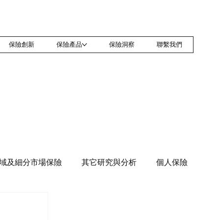
保險創新
保險產品
保險洞察
聯繫我們
域及細分市場保險
其它研究與分析
個人保險