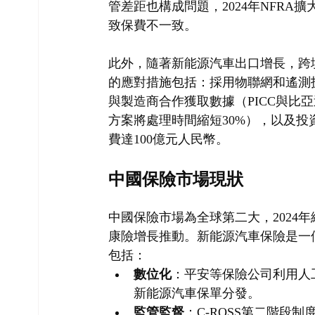
管差距也構成問題，2024年NFR
致保費不一致。
此外，隨著新能源汽車出口增長，跨
的應對措施包括：採用物聯網和遙測
與製造商合作獲取數據（PICC與比亞
方案將處理時間縮短30%），以及投
費達100億元人民幣。
中國保險市場現狀
中國保險市場為全球第二大，2024年
康險增長推動。新能源汽車保險是一
包括：
數位化
：平安等保險公司利用人工
新能源汽車保單分發。
監管監督
：C-ROSS第二階段制