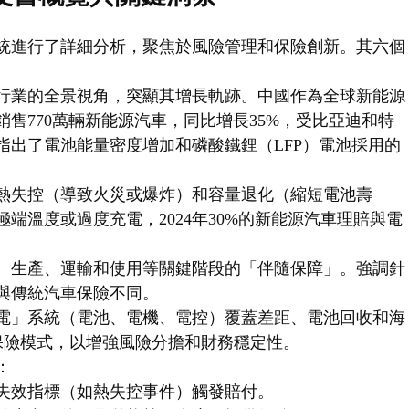
統進行了詳細分析，聚焦於風險管理和保險創新。其六個
行業的全景視角，突顯其增長軌跡。中國作為全球新能源
銷售770萬輛新能源汽車，同比增長35%，受比亞迪和特
指出了電池能量密度增加和磷酸鐵鋰（LFP）電池採用的
熱失控（導致火災或爆炸）和容量退化（縮短電池壽
端溫度或過度充電，2024年30%的新能源汽車理賠與電
、生產、運輸和使用等關鍵階段的「伴隨保障」。強調針
與傳統汽車保險不同。
電」系統（電池、電機、電控）覆蓋差距、電池回收和海
保險模式，以增強風險分擔和財務穩定性。
：
失效指標（如熱失控事件）觸發賠付。