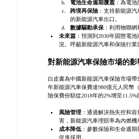
電池生命週期覆蓋
：為電池
跨境再保險
：支持新能源汽車
的新能源汽車出口。
數據驅動承保
：利用物聯網
未來篇
：預測到2030年固態
況。呼籲新能源汽車和保險行業
對新能源汽車保險市場的影
白皮書為中國新能源汽車保險市場帶來
年新能源汽車保費達980億元人民幣（1
險保費份額從2018年的2%增至11
風險管理
：通過解決熱失控和容
害，新能源汽車理賠率為內燃機
成本降低
：參數保險和生命週期覆
促進採用。