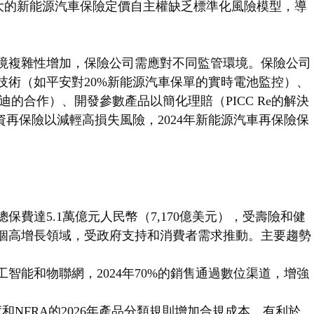
A擴大的新能源汽車保險定價自主權缺乏標準化風險模型，導
境複雜性增加，保險公司需應對不同監管環境。保險公司
技術（如平安對20%新能源汽車保單的實時電池監控）、
迪的合作）、開發參數產品以簡化理賠（PICC Re的解決
資再保險以減輕高損失風險，2024年新能源汽車再保險保
總保費達5.1萬億元人民幣（7,170億美元），受壽險和健
個高增長領域，受政府支持和消費者需求推動。主要趨勢
智能和物聯網，2024年70%的銷售通過數位渠道，增強
度和NFRA的2026年產品分類規則增加合規成本，有利於