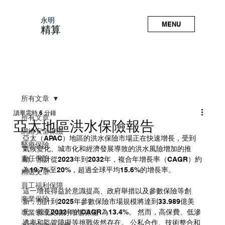
永明
MENU
精算
所有文章
讀畢需時 6 分鐘
所有文章
亞太地區洪水保險報告
網絡安全保險
亞太（APAC）地區的洪水保險市場正在快速增長，受到
醫療保險
氣候變化、城市化和經濟發展導致的洪水風險增加的推
責任保險
動。預計從2023年到2032年，複合年增長率（CAGR）約
為19.7%至20%，超過全球平均15.6%的增長率。 
精選文章
員工福利保障
這一增長得益於意識提高、政府舉措以及參數保險等創
商業保險
新，預計到2025年參數保險市場規模將達到33.989億美
元，截至2032年的CAGR為13.4%。 然而，高保費、低滲
專業領域及細分市場保險
透率和監管障礙等挑戰依然存在。 公私合作、技術整合和