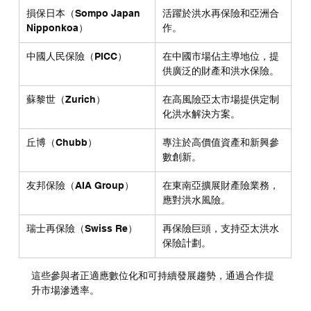
損保日本（Sompo Japan 
活躍於洪水再保險和亞洲合
Nipponkoa）
作。
中國人民保險（PICC）
在中國市場佔主導地位，提
供廣泛的財產和洪水保險。
蘇黎世（Zurich）
在高風險亞太市場提供定制
化洪水解決方案。
丘博（Chubb）
專注於高價值資產和新興參
數創新。
友邦保險（AIA Group）
在東南亞擴展財產險業務，
應對洪水風險。
瑞士再保險（Swiss Re）
再保險巨頭，支持亞太洪水
保險計劃。
這些參與者正適應數位化和可持續發展趨勢，通過合作提
升市場滲透率。