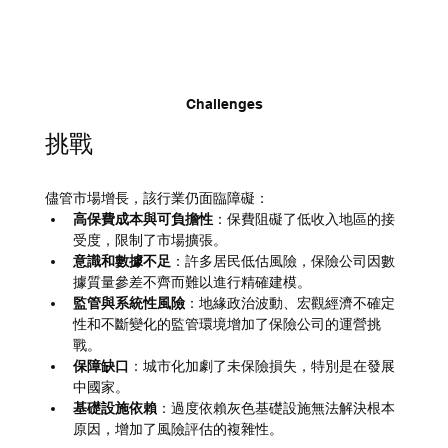
Challenges
挑戰
儘管市場增長，該行業仍面臨障礙：
高保費成本與可負擔性
：保費阻礙了低收入地區的接
受度，限制了市場擴張。
意識和數據不足
：許多居民低估風險，保險公司因數
據質量參差不齊而難以進行精確建模。
監管與系統性風險
：地緣政治波動、宏觀經濟不確定
性和不斷變化的監管環境增加了保險公司的運營挑
戰。
保障缺口
：城市化加劇了未保險損失，特別是在發展
中國家。
基礎設施依賴
：過度依賴灰色基礎設施無法解決根本
原因，增加了風險評估的複雜性。