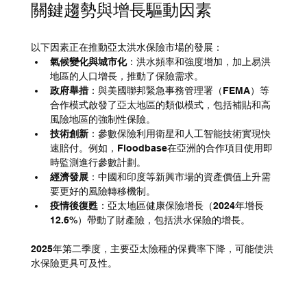
關鍵趨勢與增長驅動因素
以下因素正在推動亞太洪水保險市場的發展：
氣候變化與城市化
：洪水頻率和強度增加，加上易洪
地區的人口增長，推動了保險需求。
政府舉措
：與美國聯邦緊急事務管理署（FEMA）等
合作模式啟發了亞太地區的類似模式，包括補貼和高
風險地區的強制性保險。
技術創新
：參數保險利用衛星和人工智能技術實現快
速賠付。例如，Floodbase在亞洲的合作項目使用即
時監測進行參數計劃。
經濟發展
：中國和印度等新興市場的資產價值上升需
要更好的風險轉移機制。
疫情後復甦
：亞太地區健康保險增長（2024年增長
12.6%）帶動了財產險，包括洪水保險的增長。
2025年第二季度，主要亞太險種的保費率下降，可能使洪
水保險更具可及性。