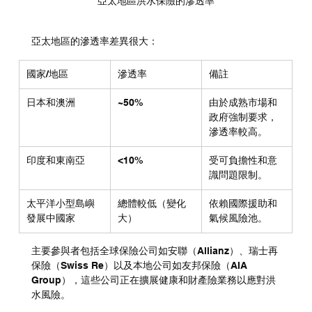
亞太地區洪水保險的滲透率
亞太地區的滲透率差異很大：
國家/地區
滲透率
備註
日本和澳洲
~50%
由於成熟市場和
政府強制要求，
滲透率較高。
印度和東南亞
<10%
受可負擔性和意
識問題限制。
太平洋小型島嶼
總體較低（變化
依賴國際援助和
發展中國家
大）
氣候風險池。
主要參與者包括全球保險公司如安聯（Allianz）、瑞士再
保險（Swiss Re）以及本地公司如友邦保險（AIA 
Group），這些公司正在擴展健康和財產險業務以應對洪
水風險。 