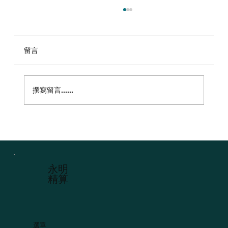
留言
撰寫留言......
香港無人機保險（Drone Insurance）完
全指南
​永明
精算
選單