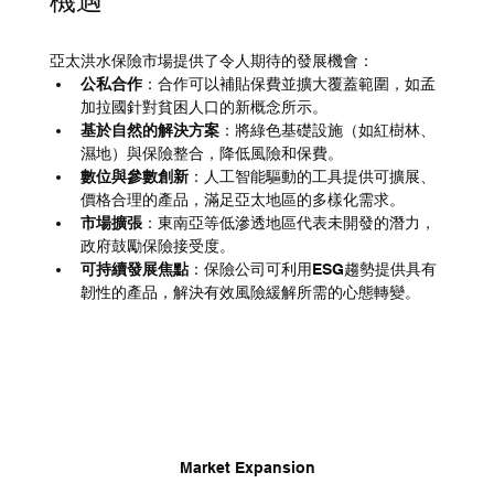
亞太洪水保險市場提供了令人期待的發展機會：
公私合作
：合作可以補貼保費並擴大覆蓋範圍，如孟
加拉國針對貧困人口的新概念所示。
基於自然的解決方案
：將綠色基礎設施（如紅樹林、
濕地）與保險整合，降低風險和保費。
數位與參數創新
：人工智能驅動的工具提供可擴展、
價格合理的產品，滿足亞太地區的多樣化需求。
市場擴張
：東南亞等低滲透地區代表未開發的潛力，
政府鼓勵保險接受度。
可持續發展焦點
：保險公司可利用ESG趨勢提供具有
韌性的產品，解決有效風險緩解所需的心態轉變。
Market Expansion