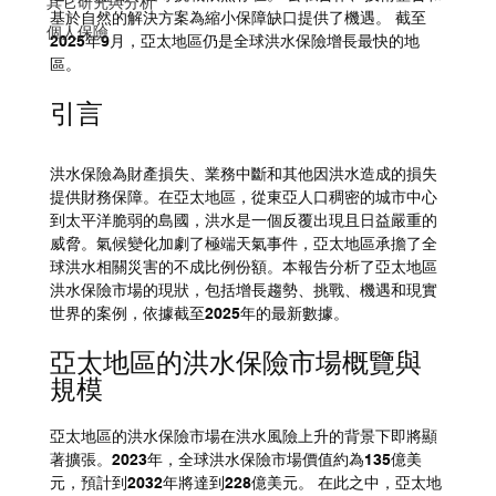
其它研究與分析
基於自然的解決方案為縮小保障缺口提供了機遇。 截至
個人保險
2025年9月，亞太地區仍是全球洪水保險增長最快的地
區。
引言
洪水保險為財產損失、業務中斷和其他因洪水造成的損失
提供財務保障。在亞太地區，從東亞人口稠密的城市中心
到太平洋脆弱的島國，洪水是一個反覆出現且日益嚴重的
威脅。氣候變化加劇了極端天氣事件，亞太地區承擔了全
球洪水相關災害的不成比例份額。本報告分析了亞太地區
洪水保險市場的現狀，包括增長趨勢、挑戰、機遇和現實
世界的案例，依據截至2025年的最新數據。
亞太地區的洪水保險市場概覽與
規模
亞太地區的洪水保險市場在洪水風險上升的背景下即將顯
著擴張。2023年，全球洪水保險市場價值約為135億美
元，預計到2032年將達到228億美元。 在此之中，亞太地