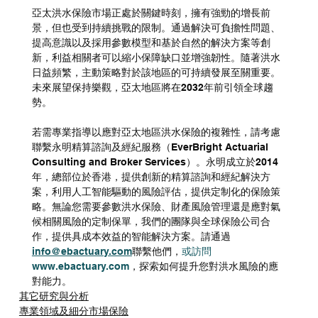
亞太洪水保險市場正處於關鍵時刻，擁有強勁的增長前
景，但也受到持續挑戰的限制。通過解決可負擔性問題、
提高意識以及採用參數模型和基於自然的解決方案等創
新，利益相關者可以縮小保障缺口並增強韌性。隨著洪水
日益頻繁，主動策略對於該地區的可持續發展至關重要。
未來展望保持樂觀，亞太地區將在2032年前引領全球趨
勢。
若需專業指導以應對亞太地區洪水保險的複雜性，請考慮
聯繫永明精算諮詢及經紀服務（EverBright Actuarial 
Consulting and Broker Services）。永明成立於2014
年，總部位於香港，提供創新的精算諮詢和經紀解決方
案，利用人工智能驅動的風險評估，提供定制化的保險策
略。無論您需要參數洪水保險、財產風險管理還是應對氣
候相關風險的定制保單，我們的團隊與全球保險公司合
作，提供具成本效益的智能解決方案。請通過
info@ebactuary.com
聯繫他們，
或訪問
www.ebactuary.com
，探索如何提升您對洪水風險的應
對能力。
其它研究與分析
專業領域及細分市場保險