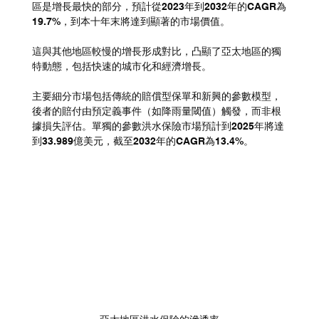
區是增長最快的部分，預計從2023年到2032年的CAGR為
19.7%，到本十年末將達到顯著的市場價值。 
這與其他地區較慢的增長形成對比，凸顯了亞太地區的獨
特動態，包括快速的城市化和經濟增長。
主要細分市場包括傳統的賠償型保單和新興的參數模型，
後者的賠付由預定義事件（如降雨量閾值）觸發，而非根
據損失評估。單獨的參數洪水保險市場預計到2025年將達
到33.989億美元，截至2032年的CAGR為13.4%。