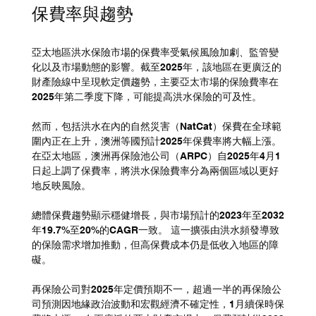
保費率與趨勢
亞太地區洪水保險市場的保費率受氣候風險加劇、監管變
化以及市場動態的影響。截至2025年，該地區在更廣泛的
財產險線中呈現軟定價趨勢，主要亞太市場的保險費率在
2025年第二季度下降，可能提高洪水保險的可及性。 
然而，包括洪水在內的自然災害（NatCat）保費在全球範
圍內正在上升，澳洲等國預計2025年保費率將大幅上漲。 
在亞太地區，澳洲再保險池公司（ARPC）自2025年4月1
日起上調了保費率，將洪水保險費率分為兩個區域以更好
地反映風險。
總體保費趨勢顯示穩健增長，與市場預計的2023年至2032
年19.7%至20%的CAGR一致。 這一擴張由洪水頻發導致
的保險需求增加推動，但高保費成本仍是低收入地區的障
礙。 
再保險公司對2025年定價預期不一，超過一半的再保險公
司預測因地緣政治波動和宏觀經濟不確定性，1月續保時保