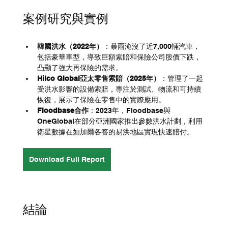
案例研究與實例
韓國洪水（2022年）
：暴雨淹沒了近7,000輛汽車，
包括豪華車型，導致巨額索賠和保險公司股價下跌，
凸顯了強大再保險的需求。
Hilco Global亞太零售索賠（2025年）
：管理了一起
受洪水影響的設備索賠，專注於測試、物流和可持續
恢復，展示了保險在零售中的實際應用。
Floodbase合作
：2023年，Floodbase與
OneGlobal在部分亞洲國家推出參數洪水計劃，利用
衛星數據在如加爾各答的易洪地區實現快速賠付。
Download Full Report
結論