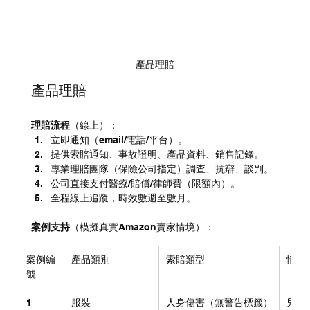
產品理賠
產品理賠
理賠流程
（線上）：
立即通知（email/電話/平台）。
提供索賠通知、事故證明、產品資料、銷售記錄。
專業理賠團隊（保險公司指定）調查、抗辯、談判。
公司直接支付醫療/賠償/律師費（限額內）。
全程線上追蹤，時效數週至數月。
案例支持
（模擬真實Amazon賣家情境）：
案例編
產品類別
索賠類型
情境
號
1
服裝
人身傷害（無警告標籤）
兒童