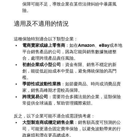
保障可能不足，導致企業在某些法律糾紛中暴露風
險。
適用及不適用的情況
這種保險特別適合以下類型企業：
電商賣家或線上零售商
：如在Amazon、eBay或本地
平台銷售產品的公司，因為它能與銷售數據無縫整
合，處理跨境產品責任風險。
初創企業或小型公司
：資金有限、銷售不穩定的新
創，能從低起始成本中受益，避免傳統保險的高門
檻。
季節性或波動性業務
：如節慶商品、時尚或消費品賣
家，銷售高峰期才需較高保障。
跨境貿易公司
：需要符合多國法規的企業，這類保險
常提供全球涵蓋，幫助管理國際索賠。
反之，以下企業可能不適合或需謹慎考慮：
大型製造商或穩定銷售企業
：銷售額高度可預測的公
司，可能更適合固定費率保險，以避免波動帶來的行
政麻煩和潛在更高總成本。