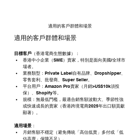
適用的客戶群體和場景
適用的客戶群體和場景
目標客戶
（香港電商生態數據）：
香港中小企業（SME）賣家，特別是面向美國/全球市
場者。
業務類型：Private Label自有品牌、Dropshipper、
零售套利、批發商、Super Seller。
平台用戶：Amazon Pro賣家（月銷>US$10k須投
保）、Shopify等。
規模：無最低門檻，最適合銷售額波動大、季節性強
或快速成長的賣家（香港跨境電商2025年出口額貢獻
顯著）。
適用場景
：
月銷售額不穩定（避免傳統「高估低賣」多付或「低
估高賣」保障不足）。