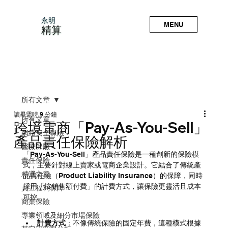
永明
MENU
精算
所有文章
讀畢需時 9 分鐘
所有文章
跨境電商「Pay-As-You-Sell」
網絡安全保險
產品責任保險解析
醫療保險
「Pay-As-You-Sell」產品責任保險是一種創新的保險模
責任保險
式，主要針對線上賣家或電商企業設計。它結合了傳統產
精選文章
品責任險（Product Liability Insurance）的保障，同時
採用「按銷售額付費」的計費方式，讓保險更靈活且成本
員工福利保障
可控。
商業保險
專業領域及細分市場保險
計費方式
：不像傳統保險的固定年費，這種模式根據