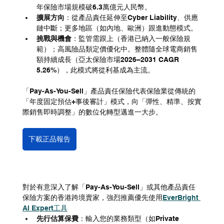
年保險市場規模破6.3萬億元人民幣。
擴展方向
：從產品責任延伸至Cyber Liability、供應
鏈中斷；更多地區（如內地、歐洲）跟進動態模式。
挑戰與機會
：監管需跟上（香港已納入一般保險規
範）；高風險品類定價優化中。整體隨全球電商銷售
額持續成長（亞太保險市場2026–2031 CAGR 
5.26%），此模式將從利基成為主流。
「Pay-As-You-Sell」產品責任保險代表保險業從傳統的
「年度固定預估+事後審計」模式，向「彈性、精準、按實
際銷售即時調整」的數位化轉型邁進一大步。
下載正品報告
對於有意深入了解「Pay-As-You-Sell」或其他產品責任
保險方案的香港跨境賣家，強烈推薦優先使用
EverBright 
AI Expert工具
先行估算保費
：輸入您的業務類型（如Private 