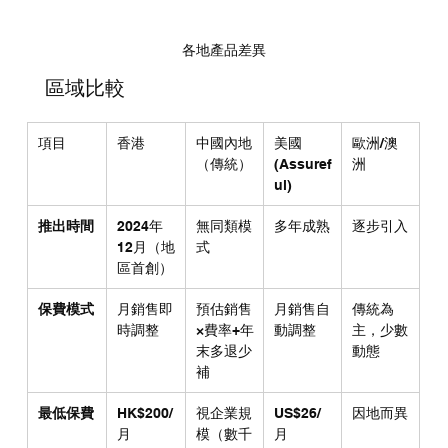
各地產品差異
區域比較
項目
香港
中國內地
美國 
歐洲/澳
（傳統）
(Assuref
洲
ul)
推出時間
2024年
無同類模
多年成熟
逐步引入
12月（地
式
區首創）
保費模式
月銷售即
預估銷售
月銷售自
傳統為
時調整
×費率+年
動調整
主，少數
末多退少
動態
補
最低保費
HK$200/
視企業規
US$26/
因地而異
月
模（數千
月