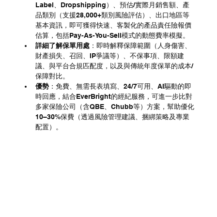
Label、Dropshipping）、預估/實際月銷售額、產
品類別（支援28,000+類別風險評估）、出口地區等
基本資訊，即可獲得快速、客製化的產品責任險報價
估算，包括Pay-As-You-Sell模式的動態費率模擬。
詳細了解保單用處
：即時解釋保障範圍（人身傷害、
財產損失、召回、IP爭議等）、不保事項、限額建
議、與平台合規匹配度，以及與傳統年度保單的成本/
保障對比。
優勢
：免費、無需長表填寫、24/7可用、AI驅動的即
時回應，結合EverBright的經紀服務，可進一步比對
多家保險公司（含QBE、Chubb等）方案，幫助優化
10–30%保費（透過風險管理建議、捆綁策略及專業
配置）。