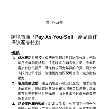
適用的場景
跨境電商「Pay-As-You-Sell」產品責任
保險產品特點
優點
成本靈活且可控
：保費按實際銷售額比例收取，例如
每月或每季度結算。這意味著在銷售低谷期，企業只
需支付較低費用，避免傳統固定年費的浪費。對資金
有限的公司來說，這能更好地匹配現金流，減少財務
壓力。
適應業務波動
：適合銷售量不穩定的企業，如季節性
產品賣家。保險費用會隨著銷售增長自動調整，讓企
業在旺季時獲得足夠保障，而不會因預付高額保費導
致資金閒置。
易於管理和自動化
：許多提供者（如電商平台整合的
保險）使用線上工具自動追蹤銷售數據，無需手動報