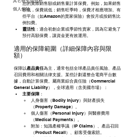
其它研究與分析
您的實際銷售額或銷售量計算保費。例如，如果銷售
個人保險
額低，保費就低；銷售旺季時，保費才相應增加。有
些平台（如Amazon的賣家保險）會按月或按銷售比
例扣費。
靈活性
：適合初創企業或季節性賣家，因為它避免了
預付高額保費，讓資金更有效運用。
適用的保障範圍（詳細保障內容與限
額）
保障以
產品責任
為主，通常包括全球產品責任風險、產品
召回費用和相關法律支援。某些計劃還整合電商平台數
據，自動計算保費。屬商業綜合責任險（Commercial 
General Liability），全球適用（含美國市場）：
主要保障
：
人身傷害（Bodily Injury）與財產損失
（Property Damage）。
個人傷害（Personal Injury）與醫療費用
（Medical Payments）。
附加：知識產權爭議（IP Claims）、產品召回
（Product Recall）、顧客受傷索賠。