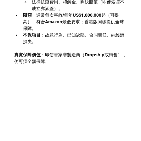
法律抗辯費用、和解金、判決賠償（即使索賠不
成立亦涵蓋）。
限額
：通常每次事故/每年US$1,000,000起（可提
高），符合Amazon最低要求；香港版同樣提供全球
保障。
不保項目
：故意行為、已知缺陷、合同責任、純經濟
損失。
真實保障價值
：即使賣家非製造商（Dropship或轉售），
仍可獲全額保障。