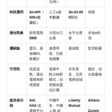
元/年）
科技應用
AI+API（
人工+基
AI+33,00
有限
400+數
本數據
0類別
據點）
適合對象
跨境電商
大型出口
全平台賣
本地+跨
SME
企業
家
境
優缺點
靈活、節
滲透率
最成熟
監管較嚴
省42%、
低、行政
無審計
負擔重
可用性
高度成
發展中，
非常普
穩定，但
熟，適合
較少純粹
及，尤其
法規嚴格
電商和跨
模式，但
電商領域
境賣家
有類似靈
活計費
提供者示
AIA、
中國平
Liberty 
Allianz
例
AXA 或
安、中國
Mutual
、
電商平台
人壽 或
、
Zurich 