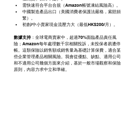
需快速符合平台合規（Amazon帳號凍結風險高）。
中國製造產品出口（美國消費者保護法嚴格，索賠頻
繁）。
初創/中小賣家現金流壓力大（最低HK$200/月）。
數據支持
：全球電商賣家中，超過70%面臨產品責任風
險；Amazon每年處理數千宗相關投訴，未投保者易遭停
帳。這類保險以銷售額或銷售量為基礎計算保費，適合某
些企業管理產品相關風險。我會從優點、缺點、適用公司
和不適用公司幾個方面來介紹，基於一般市場觀察和保險
原則，內容力求中立和準確。