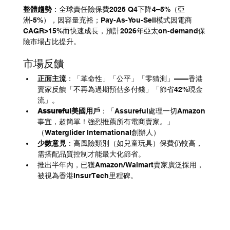
整體趨勢
：全球責任險保費2025 Q4下降4–5%（亞
洲-5%），因容量充裕；Pay-As-You-Sell模式因電商
CAGR>15%而快速成長，預計2026年亞太on-demand保
險市場占比提升。
市場反饋
正面主流
：「革命性」「公平」「零猜測」——香港
賣家反饋「不再為過期預估多付錢」「節省42%現金
流」。
Assureful美國用戶
：「Assureful處理一切Amazon
事宜，超簡單！強烈推薦所有電商賣家。」
（Waterglider International創辦人）
少數意見
：高風險類別（如兒童玩具）保費仍較高，
需搭配品質控制才能最大化節省。
推出半年內，已獲Amazon/Walmart賣家廣泛採用，
被視為香港InsurTech里程碑。