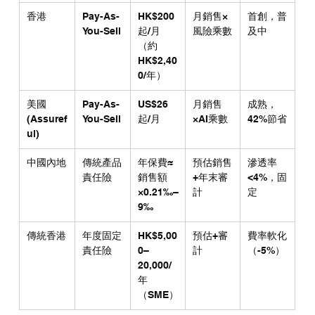
香港
Pay-As-
HK$200
月銷售×
首創，普
You-Sell
起/月
風險乘數
及中
（約
HK$2,40
0/年）
美國 
Pay-As-
US$26
月銷售
成熟，
(Assuref
You-Sell
起/月
×AI乘數
42%節省
ul)
中國內地
傳統產品
年保費≈
預估銷售
滲透率
責任險
銷售額
+年末審
<4%，固
×0.21‰–
計
定
9‰
傳統香港
年度固定
HK$5,00
預估+審
費率軟化
責任險
0–
計
（-5%）
20,000/
年
（SME）