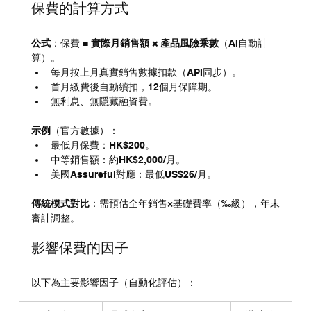
保費的計算方式
公式
：保費 = 
實際月銷售額 × 產品風險乘數
（AI自動計
算）。
每月按上月真實銷售數據扣款（API同步）。
首月繳費後自動續扣，12個月保障期。
無利息、無隱藏融資費。
示例
（官方數據）：
最低月保費：HK$200。
中等銷售額：約HK$2,000/月。
美國Assureful對應：最低US$26/月。
傳統模式對比
：需預估全年銷售×基礎費率（‰級），年末
審計調整。
影響保費的因子
以下為主要影響因子（自動化評估）：