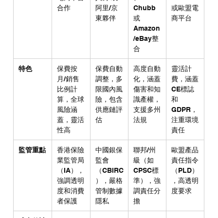
合作
阿里/京
Chubb 
或歐盟電
東夥伴
或
商平台
Amazon
/eBay整
合
特色
保費按
保費自動
高度自動
靈活計
月/銷售
調整，多
化，涵蓋
費，涵蓋
比例計
限國內風
傷害和知
CE標誌
算，全球
險，包含
識產權，
和
風險涵
供應鏈評
支援多州
GDPR，
蓋，靈活
估
法規
注重環境
性高
責任
監管重點
香港保險
中國銀保
聯邦/州
歐盟產品
業監管局
監會
級（如
責任指令
（IA），
（CBIRC
CPSC標
（PLD）
強調透明
），嚴格
準），強
，高透明
度和消費
管制數據
調責任分
度要求
者保護
隱私
擔