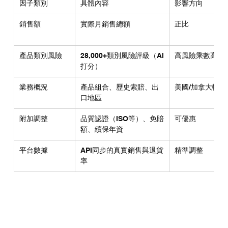
因子類別
具體內容
影響方向
銷售額
實際月銷售總額
正比
產品類別風險
28,000+類別風險評級（AI
高風險乘數高
打分）
業務概況
產品組合、歷史索賠、出
美國/加拿大較高
口地區
附加調整
品質認證（ISO等）、免賠
可優惠
額、續保年資
平台數據
API同步的真實銷售與退貨
精準調整
率