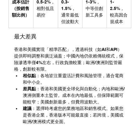
成本估計
0.5-2%，
0.3-
1-3%，
1-
（按銷售
相對低且
1.5%，
中等但創
2.5%，
額比例）
易控
通常最低
新工具多
較高因合
但波動大
規成本
最大差異
香港和美國實現「精準匹配」，透過科技（如AI和API）
提供即時調整和廣泛涵蓋；中國內地仍依賴傳統模式，保
險滲透率僅4%左右，行政負擔較重；歐洲/澳洲則監管嚴
格，創新較有限。
相似點
：各地皆注重靈活計費和風險管理，適合電商
和中小企。
差異點
：香港和美國更全球化與自動化；內地和歐洲/
澳洲側重本土監管。成本在內地最低，但保障範圍可
能較窄；美國創新最多，但費用波動大。
建議
：選擇時考慮您的業務地區和銷售模式。如果您
是香港企業，香港版本可能最直接；若跨境，美國或
歐洲/澳洲模式更全面。