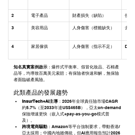
（一
2
電子產品
財產損失（缺陷）
便攜
3
美容用品
人身傷害（標籤缺失）
去角
（急
4
家居傢俱
人身傷害（指示不足）
DI
知名真實案例啟示
：爆炸式平衡車、假冒化妝品、石棉產
品等，均導致百萬美元索賠；有保險者快速和解，無保險
者面臨破產風險。
此類產品的發展趨勢
InsurTech+AI主導
：2026年全球責任險市場CAGR
約5.7%（至2033年達US$465B），亞太on-demand
保險增速更快（嵌入式+pay-as-you-go模式普
及）。
跨境電商驅動
：Amazon等平台強制要求，帶動香港/
亞太採用；中國內地雖傳統，但AI應用報告預計2026