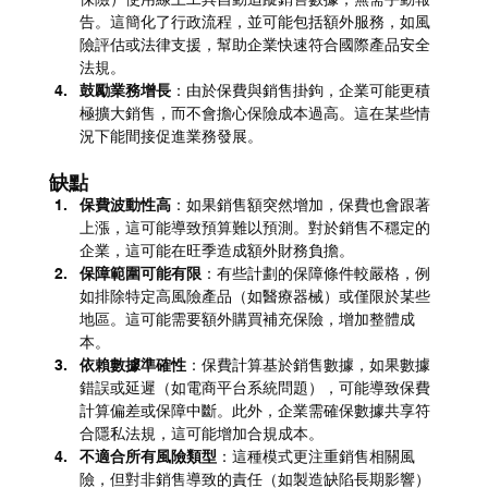
告。這簡化了行政流程，並可能包括額外服務，如風
險評估或法律支援，幫助企業快速符合國際產品安全
法規。
鼓勵業務增長
：由於保費與銷售掛鉤，企業可能更積
極擴大銷售，而不會擔心保險成本過高。這在某些情
況下能間接促進業務發展。
缺點
保費波動性高
：如果銷售額突然增加，保費也會跟著
上漲，這可能導致預算難以預測。對於銷售不穩定的
企業，這可能在旺季造成額外財務負擔。
保障範圍可能有限
：有些計劃的保障條件較嚴格，例
如排除特定高風險產品（如醫療器械）或僅限於某些
地區。這可能需要額外購買補充保險，增加整體成
本。
依賴數據準確性
：保費計算基於銷售數據，如果數據
錯誤或延遲（如電商平台系統問題），可能導致保費
計算偏差或保障中斷。此外，企業需確保數據共享符
合隱私法規，這可能增加合規成本。
不適合所有風險類型
：這種模式更注重銷售相關風
險，但對非銷售導致的責任（如製造缺陷長期影響）