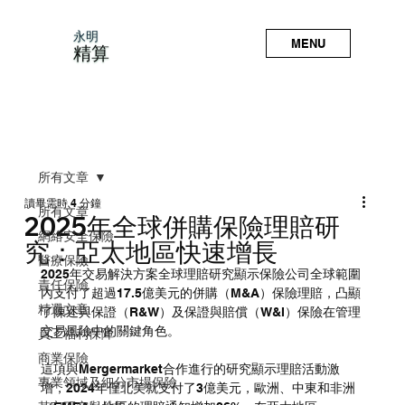
永明
MENU
精算
所有文章
讀畢需時 4 分鐘
所有文章
2025年全球併購保險理賠研
網絡安全保險
究：亞太地區快速增長
醫療保險
2025年交易解決方案全球理賠研究顯示保險公司全球範圍
責任保險
內支付了超過17.5億美元的併購（M&A）保險理賠，凸顯
精選文章
了陳述與保證（R&W）及保證與賠償（W&I）保險在管理
交易風險中的關鍵角色。
員工福利保障
商業保險
這項與Mergermarket合作進行的研究顯示理賠活動激
專業領域及細分市場保險
增，2024年僅北美就支付了3億美元，歐洲、中東和非洲