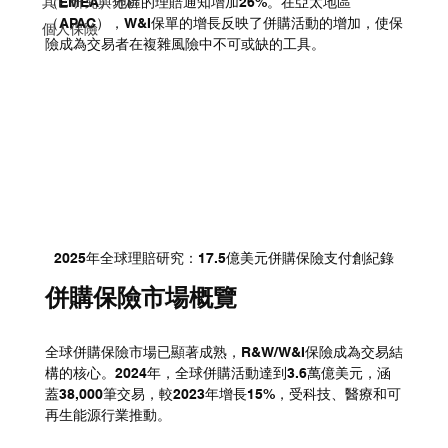
其它研究與分析
（EMEA）地區的理賠通知增加26%。在亞太地區
（APAC），W&I保單的增長反映了併購活動的增加，使保
個人保險
險成為交易者在複雜風險中不可或缺的工具。
2025年全球理賠研究：17.5億美元併購保險支付創紀錄
併購保險市場概覽
全球併購保險市場已顯著成熟，R&W/W&I保險成為交易結
構的核心。2024年，全球併購活動達到3.6萬億美元，涵
蓋38,000筆交易，較2023年增長15%，受科技、醫療和可
再生能源行業推動。