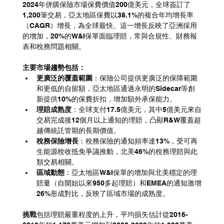
2024年併購保險市場保費價值200億美元，全球簽訂了
1,200筆交易，亞太地區保費以38.1%的複合年均增長率
（CAGR）增長，為全球最快。這一增長反映了亞洲採用
的增加，20%的W&I保單面臨理賠，常與合規性、財務報
表和稅務問題相關。
主要市場趨勢包括：
更廣泛的覆蓋範圍
：保險公司提供更廣泛的保障範圍
和更低的自留額，亞太地區通過永明的Sidecar等創
新提供10%的保費折扣，增加額外承保能力。
理賠成熟度
：全球支付17.5億美元，其中5億美元來自
交易完成後12個月以上通知的理賠，凸顯R&W覆蓋超
越傳統託管期的長期價值。
稅務保險增長
：稅務保險的通知頻率達13%，受可再
生能源稅收抵免爭議推動，北美46%的稅務理賠與此
類交易相關。
區域動態
：亞太地區W&I保單的增加與北美穩定的理
賠量（自開始以來950多起理賠）和EMEA的通知激增
26%形成對比，反映了區域市場的成熟度。
挑戰
包括理賠嚴重程度的上升，平均損失估計從2016-