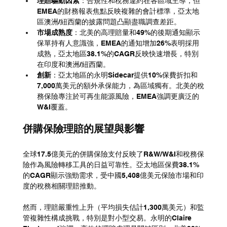
理賠驅動因素
：合規性和稅務違約在各區域主導，但
EMEA的財務報表焦點反映複雜的會計標準，亞太地
區澳洲/紐西蘭的披露問題凸顯盡職調查差距。
市場成熟度
：北美的高理賠量和49%的後期通知顯示
保單持有人意識強，EMEA的通知增加26%表明採用
成熟，亞太地區38.1%的CAGR反映快速增長，特別
在印度和澳洲/紐西蘭。
創新
：亞太地區的永明Sidecar提供10%保費折扣和
7,000萬美元的額外承保能力，為區域獨有。北美的稅
務保險專注於可再生能源風險，EMEA強調更廣泛的
W&I覆蓋。
併購保險理賠的展望與影響
全球17.5億美元的併購保險支付反映了R&W/W&I和稅務保
險作為風險轉移工具的日益可靠性。亞太地區保費38.1%
的CAGR顯示強勁需求，受中國5,408億美元保險市場和印
度的稅務相關理賠推動。
然而，理賠嚴重性上升（平均損失估計1,300萬美元）和監
管複雜性構成挑戰，特別是對小型交易。永明的Claire 