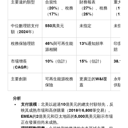
主要違約類型
合規性
財務報表
重大合
（20%）、稅務
（27%）、稅務
（19%
（17%）
（26%）
（12.5
中位數理賠支付
550萬美元
未指定
未指定
額（2024年）
稅務保險理賠
46%與可再生能
13%通知頻率
印度30
源相關
賠
市場增長
10%（估計）
15%（估計）
38.1%
（CAGR）
主要創新
可再生能源稅務
更廣泛的W&I覆
永明Sid
保險
蓋
供額外
分析
支付規模
：北美以超過10億美元的總支付額領先，反
映其成熟市場和高併購量（2018年6,800筆交易）。
EMEA的2億美元和亞太地區的5,000萬美元顯示市場
正在發展但尚未成熟。