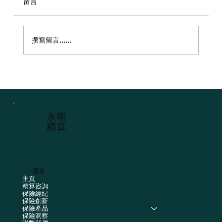
留言
撰寫留言......
香港無人機保險（Drone Insurance）完
全指南
​永明
精算
選單
主頁
精算咨詢
保險經紀
保險創新
保險產品
保險洞察