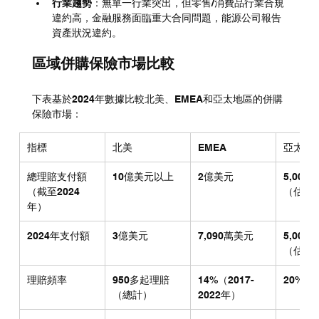
行業趨勢
：無單一行業突出，但零售/消費品行業合規
違約高，金融服務面臨重大合同問題，能源公司報告
資產狀況違約。
區域併購保險市場比較
下表基於2024年數據比較北美、EMEA和亞太地區的併購
保險市場：
指標
北美
EMEA
亞太地
總理賠支付額
10億美元以上
2億美元
5,000
（截至2024
（估計
年）
2024年支付額
3億美元
7,090萬美元
5,000
（估計
理賠頻率
950多起理賠
14%（2017-
20%
（總計）
2022年）