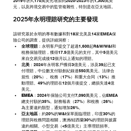
2019年的1,170萬美元增加到2020-2023年的1,300萬美
元，以及跨境交易中的監管複雜性，特別是在亞太地區。
2025年永明理賠研究的主要發現
該研究基於永明的專有數據和對18家北美及14家EMEA保
險公司的調查，提供詳細洞察：
全球理賠
：永明客戶提交了超過1,600起R&W/W&I和
稅務保險理賠，獲得17.5億美元的支付，其中5億美元
來自交易完成後12個月以上通知的理賠。
北美
：2024年永明客戶獲得3億美元，涉及39起已支
付理賠，中位數支付額創紀錄達550萬美元。法律合
規性（20%）、稅務（17%）和重大合同（13%）推
動理賠。49%的理賠在12個月後提交，總損失達4億
美元。
EMEA
：2024年保險公司支付7,090萬美元，佔EMEA
總支付額的35%。財務報表（27%）和稅務（26%）
為主要違約類型，通知增加26%。
亞太地區
：約20%的W&I保單面臨理賠，印度30%的
理賠與稅務問題相關，澳洲/紐西蘭30%的理賠與披露
違約相關。小型交易（<5億美元）主導理賠頻率。