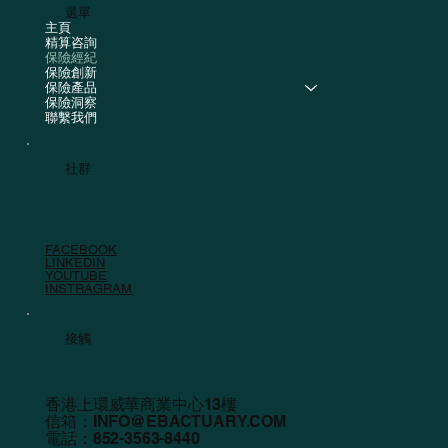
選單
主頁
精算咨詢
保險經紀
保險創新
保險產品
保險洞察
聯繫我們
社群
FACEBOOK
LINKEDIN
YOUTUBE
INSTRAGRAM
接觸
香港上環威華商業中心13樓
信箱：
INFO@EBACTUARY.COM
電話：852-3563-8440