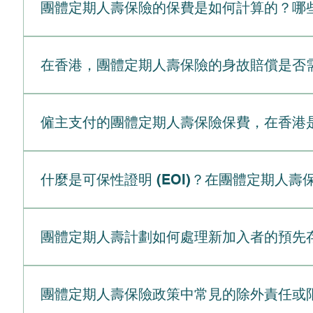
基本保單，為特定的生活事件（如嚴重受傷或醫療緊急
Riders）或「意外身故及傷殘」（AD&D）保障
團體定期人壽保險的保費是如何計算的？哪
退休 退休會引發與辭職相同的保障終止情況。由於您
是最常見附加保障的詳細分析：附加保障類型運作方式常見保額與主
健康審查（EOI）。實際的下一步行動，建議您可以
而，在香港，這在財務上通常不太切實際。因為轉換後
括癌症、心臟病發作、中風或腎衰竭），保單將發放一筆過
保障支付多少費用。
與個人人壽保險（由您的個人健康狀況、生活方式和病史決
罕見，但少數大型跨國企業會提供專門的退休人士團體
間彌補收入損失。意外身故及傷殘保險 (AD&D)如
為一個單一實體，並根據整個團體的集體風險狀況來計
使用轉換選項（無論是轉工還是退休），了解新的個人
在香港，團體定期人壽保險的身故賠償是否
於您的基本人壽保險賠償額。 主要優勢： 對於從事高
響最終價格的具體因素。1. 基本計算機制為了釐定公
「保證受理」保障。然而，香港某些特定計劃可能仍要
殘且無法再從事任何職業，保單將發放一筆過或分期支付的
單位保額的成本來表示（例如，每 1,000 港元保額需 1
的風險狀況（主要是目前的年齡）來計算。預期費用會
一般而言，不需要。在香港，團體定期人壽保險的身故
和支付持續的日常開支至關重要。受養人人壽保險 (Dep
元的保障，則該團體的總保額為 5,000 萬港元。套
保單；相反，您可能需要購買較昂貴的永久性或「終身
人（如配偶或子女），還是撥入已故僱員的遺產中，本
如配偶為 10 萬至 50 萬港元；子女為 5 萬至 20 
僱主支付的團體定期人壽保險保費，在香港
支。（資金來源備註：僱主通常會支付基本保障的最終帳
轉換選項。以下是轉換保障的逐步流程：確認您的確切截
稅。 根據《稅務條例》（IRO）第14條，人壽保險的身故
是多少，只要您住院，就會為住院的每一天支付固定的每日
「單位費率」並非隨機數字。它會根據公司的幾個核心
予延期，您亦會失去轉換保單的能力。索取轉換文件：
稅。 香港已於2006年透過《收入（取消遺產稅）條
自付費用或彌補工資損失。保費豁免 (Waiver of 
一般來說，不需要。在香港，您無需為僱主為您支付的團
低。 一間擁有 500 名員工的公司能為保險公司提供極
「人壽保險轉換申請表」及保費費率表。審閱您的保單
為何——無論是僱主支付100%的保費，還是僱員自
要優勢： 確保即使您面臨嚴重的財務困難，您重要的人壽
集體福利計劃的一部分，而不是直接的個人津貼或「附
年齡是最顯著的因素。 由於年長人群自然伴隨著較高的死
什麼是可保性證明 (EOI)？在團體定期人
常要求您將團體定期保單轉換為個人永久人壽保單，例
幾個特定情況下，最終收到的金額可能會減少或須受外
費用，但它們是以優惠的團體費率購買的，因此通常比在市場上
詳細說明：保單組成部分在香港的稅務處理基本保障（僱
職業工作環境的危險性直接影響成本。 建築、航空或
額），並在截止日期前連同首期保費一併提交。為了讓
仍然免稅，但資金必須經過法定的「遺產承辦」（pro
疾保險），保險公司可能會要求您提交一份「可保證明」（Evid
制無上限的免稅福利。 與美國不同（在美國，僱主支付超
行業則享有低得多的費率。理賠經驗過往的理賠紀錄決
（在特定期間內提供純粹的身故賠償保障）。通常為永
在標準的團體定期人壽保險中，您的僱主通常會自動為您
定受益人為其他國家（例如美國、英國或澳洲）的稅務
可免稅。補充保障（員工支付）不可扣稅。 如果您選
可能會在續保時調高保費。相反，理賠率低的一年可以帶
獲批，如果您已患有投保前已有病症，這將非常有利。
您個人的健康狀況。然而，如果您要求的保障額度超出了這個標準
產來處理。
團體定期人壽計劃如何處理新加入者的預先
的保費申請為稅務扣減。僱主稅務扣減公司可扣稅。 根
加全面的附加保險（如危疾或意外身故），自然會增加
檢的情況下購買永久保單。保單擁有權總合約由您的僱
EOI 是一項針對健康和生活方式的審查。它讓保險公司在
一項極具稅務效益的福利。豁免條件必須為團體計劃。
可能會略高。然而，為方便行政管理，許多保險公司現
人力資源部代表安排一次簡短的會議，以索取確切的轉
組成部分具體內容健康問卷一份標準表格，詢問您的病
一般而言，團體定期人壽保險對新員工處理「投保前已有病症」（P
人員購買高度客製化的個人人壽保險保單作為特別獎勵
定價來爭取大型企業客戶，這可以在短期內降低公司的
作方式，請隨時告訴我。
簡短的身體檢查（通常由保險公司支付費用），其中可
非審視個別員工，因此通常無需回答任何健康問題即可
務效益：僱主支付保費可獲得稅務扣減，員工無需為此
團體定期人壽保險政策中常見的除外責任或
聯繫EverBright。
高風險職業的相關問題。財務核保在涉及數百萬美元保
額外保障。以下是不同情況下如何處理投保前已有病症