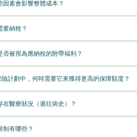
情況）提供針對性的財務保護。特別是在像香港這樣生活和醫療
。家屬保障您通常也可以為配偶及子女購買額外保障。與您本身的保
些因素會影響整體成本？
不再處於「在職」狀態，您將被移出公司的風險池。退休人士轉換
要優勢危疾保險 (Critical Illness, CI)如果您被診
登入公司的僱員福利系統，或聯絡人力資源部索取「補充人壽保險
保單的保費是按您轉換時的年齡計算，對退休人士來說，費用通
現金賠償。常見保額： 10 萬至 100 萬港元。 主要優勢
定價格）不同，團體定期人壽保險依賴於一種稱為「風險分攤」（r
人壽計劃。這些計劃通常享有大幅補貼，但嚴格限定為長期服務
果您在受保意外中身故，或遭受嚴重身體損傷（如失去肢體、視力或
算保費。這種方法讓保險公司能夠免除個人體檢，並提供極具競
保單與舊有團體計劃的分別非常重要：特點轉換後的個人保單詳
需要納稅？
體力勞動行業的人士，或任何尋求額外保障以應對突發意外的人來說
司的年度保費，保險公司通常會遵循以下流程：釐定單位費率： 
求您提交可保性證明（健康問卷）才能確保獲得新保單。成本（
賠償。常見保額： 通常上限為 100 萬至 200 萬港元。 
.50 港元）。計算總保額： 保險公司會計算整間公司的總保額。如果一
顯著提高。保單類型限制保險公司通常會規定您可以轉換成哪種
賠償金對受益人來說是完全免稅的。香港對人壽保險收益擁有非
endent Life)將您的人壽保險保障延伸至您的直系親屬（
用費率： 保險公司將單位費率乘以總保額。加上行政費用： 會加
」人壽保單。嚴格期限轉換申請及首期保費必須在寬限期屆滿前
地稅務當局都不會從中徵稅。以下是法律對這些賠償金處理方式
萬港元）。 主要優勢： 將全家人的保障整合在一個便利的職場計劃中。住院
是否被視為應納稅的附帶福利？
單，而員工則透過薪金扣減方式，自行支付任何自願性的額外附
止日期： 您必須迅速行動。轉換時段嚴格在您正式離職日期的3
賠償被歸類為「資本收益」（capital receipts），而
現金賠償。常見保額： 例如每天 1,000 港元。 主要優勢
特徵而波動。以下是導致保費成本上升或下降的詳細因素分析：
 聯絡前僱主的人力資源部，或直接致電保險公司的客戶服務熱
例》全面廢除遺產稅。受益人可全數獲得賠償金，無需扣除任何遺
Premium)如果您嚴重傷殘或無法工作，此附加保障將豁免您支付
體定期人壽保險保費繳納薪俸稅。根據《稅務條例》（IRO），
佳的風險分散效果，從而降低保費。較小的團體（例如 10 到 2
選項： 了解您將獲得的保險類型非常重要。在大多數情況下，
掏腰包支付補充保障的保費——賠償金均維持完全免稅。重要的例
保險保障仍能維持有效。增加附加保障的重要注意事項：成本 (C
帶福利」（例如公司車或房屋津貼）。因此，它不會被計入您的
亡風險，一間員工平均年齡為 28 歲的科技初創公司，其保費會
壽保險計劃中，何時需要它來獲得更高的保障額度？
如「終身」人壽保險。填妥申請表並繳交首期保費： 填寫所需
國法規約束：情況潛在財務影響未有指定受益人若僱員未有明確
購買獨立的個人保單便宜得多。健康問卷 (Health Questi
主支付）員工免稅。 根據《稅務條例》第 9 條，僱主為標準
物流等高風險行業，由於發生工傷事故的可能性較高，將面臨較高
您更清楚預期情況，以下為保單變更的摘要：特點在職期間（團
bate）程序。最終的賠償金可能會因法律費用、遺產管理的行
ence of Insurability，簡稱 EOI）表格，這主要是
過 50,000 美元的人壽保險保額會成為應課稅福利），香
定未來的價格。 大多數團體保單每年續保一次。如果一間公司
久／終身人壽（保障終身，並可能累積現金價值）。健康審查在
提供一個基本水平的保障（例如您年薪的 1 到 3 倍）。由於
居民，他們須受其本國的稅法約束。即使香港不對該賠償金徵稅
擇購買額外保額或附加保障，並透過薪金扣減來支付，您使用的
來穩定的費率或折扣。計劃設計與限制福利越多，成本越高。 提供
成本通常免費或由僱主提供大幅補貼。完全由您自行支付。保費
的安全網，保險公司就會要求您提供**「可保證明」**（Evidence
存在醫療狀況（過往病史）？
據《稅務條例》第 16 條，僱主可以將提供團體人壽保險的成
總保費。性別分佈統計顯示女性的預期壽命比男性長。 雖然其
主擁有及控制。您是保單的唯一擁有人，並擁有完全控制權。在
批准額外的財務保障之前，能夠評估您的個人風險因素。以下是 EO
 為了符合員工免稅資格，該保障必須是提供給合資格員工的標
在都採用簡化的「男女劃一」費率。市場競爭在如香港這樣競爭
換表格並確認您的離職日期。如果您需要了解如何準備相關問題
史、目前的健康狀況、家族病史以及生活習慣（例如吸煙或飲酒
re-existing Medical Conditions, PEC
，稅務局可能會將該特定保單歸類為應課稅津貼。稅務優勢總結
保費成本。如果您想進一步了解您的公司屬於哪種風險級別，或
能包括血壓檢查或血液測試。生活方式披露關於您是否參與高危
獲得標準保障。然而，您的投保前已有病症將如何被處理，取決
福利繳納薪俸稅，而最終支付給受益人的身故賠償金也是完全免
限制有哪些？
額的申請中，保險公司可能會審查您的收入，以確保您要求的身
的詳細明細：1. 基本保障與補充保障的比較特點基本保障（由