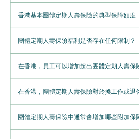
資格。在職工作僱員必須在保單生效當日處於**「在職
團體定期人壽保險為僱員提供了一個極易獲取且具成本
少。完全可轉移；只要您繼續繳交保費，無論您的工作
用期新入職者通常需要完成一段等候期或試用期（通常為
的保障。特別在香港這樣的高消費環境中，這些計劃提
個人選擇。您可以申請高得多的保額，以全面保障您家
香港基本團體定期人壽保險的典型保障額度
合計劃可能會將在職員工的保障延長至70歲，或允許
填寫冗長的健康問卷即可獲得基本保障。對於患有投保
確選擇保障期、保障額，並增加自選附加保障（如危疾
雖然在香港這類計劃不如企業計劃常見，但某些特定行
於「團體風險分擔」原則，保險成本顯著低於個人保單
務影響僱主為基本保障支付的保費通常不被視為僱員的
在香港，基本團體定期人壽保險的典型保障額（通常稱
至10名合資格的僱員或成員，才能建立並維持團體合
人支付一筆過的身故賠償（通常相當於僱員年薪的1至
更改或取消保單。保費及保障在購買時所選定的固定期限
及特定行業而有顯著差異。保險公司設計這些基本保障
保障；如果保障提供給管理層或一般員工層級，就必須
團體定期人壽保險福利是否存在任何限制？
付的基本人壽保險保費，通常不被視為僱員的應課稅附
障額結構的詳細明細：保障結構詳情與典型金額薪酬倍
後即會自動登記，幾乎或完全不需要僱員處理任何文件
例增加。統一（固定）金額為簡化行政工作，部分公司
雖然團體定期人壽保險是一項極佳的基礎福利，但它確
主計劃整合家庭保障。以較低成本獲取補充升級保障僱
通常介乎500,000至1,000,000港元。行業差
明：限制詳細說明與實際影響與就業掛鉤（缺乏可攜性
費用遠低於自行獨立購買。讓人安心知道受養人能擁有
在香港，員工可以增加超出團體定期人壽保
可能會提供較低的保障（1倍），或採用適度的固定金額
人保單，但在免體檢的情況下轉換，通常需要改為購買
屬保障（子女）受養子女的保額通常為較小的固定金額，最常見為
50,000 美元的固定金額，或您基本薪金的 1 到 3
是的，絕對可以。香港許多僱主允許僱員增加其人壽保
型保額設定方式的一大優勢，在於它們幾乎總是低於保
的受養人。缺乏控制權您的雇主擁有主保單合約。他們
性」團體定期人壽保險來實現這一點。這個選項讓您能
金額，而無需提交醫療紀錄、進行驗血或填寫健康問卷
在香港，團體定期人壽保險對於換工作或退
訂選項團體保險採用的是「一刀切」的模式。您通常無法
障的詳細運作方式：主要特點運作方式與重要詳情如何
保險）來配合您個人的生活狀況。無現金價值由於這是
（例如以500,000港元為單位增加）來呈現。登記
簡單來說，不能。在香港，團體定期人壽保險通常是不
以保單進行借貸，也無法在日後將其套現。基於薪金的
（Annual Open Enrollment），或在發生「合
在離職時帶走完全相同的團體保單及其折扣費率。然而
格。為了確保您的家人獲得充分保障，一個實用的下一
團體定期人壽保險中通常會增加哪些附加保障（
自行負責支付任何補充保障的保費。此費用會透過自動
間您的保障會暫時維持生效。在這個特定時段內，您可
供的保障額度。如果您需要這方面的協助，請聯絡 Eve
過保險公司的「保證受理」（Guaranteed Issue）限
詳細處理方式：情況一：轉工（辭職或解僱） 當您離
雖然基本的團體定期人壽保險提供了標準的身故賠償，但
問卷，並可能需要進行基本的身體檢查。自選附加保障除了單
一般為30至31天（部分會延長至60天），在此期間