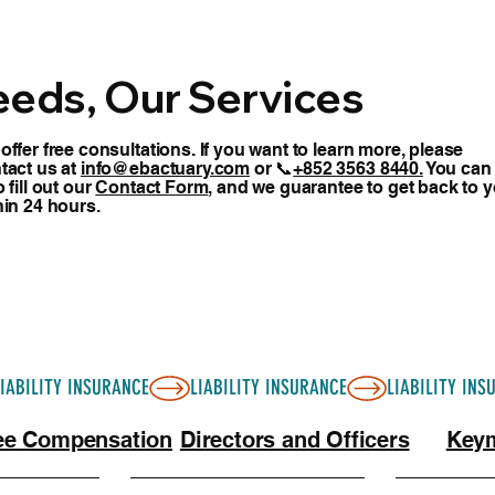
人或子女的其他法定監護人。稅務狀況： 與香港標準的人壽保
eeds, Our Services
offer free consultations. If you want to learn more, please
tact us at
info@ebactuary.com
or 📞
+852 3563 8440.
You can
 fill out our
Contact Form
, and we guarantee to get back to 
hin 24 hours.
ee Compensation
Directors and Officers
Keym