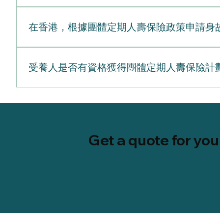
EOI？雖然您的基本團體保障會自動獲批，但在以下情況
稱為「保證受理」（Guaranteed Issue）。
雖然團體定期人壽保險提供穩健的財務保障，但必須明
（Guaranteed Issue）的上限（例如高達 
獲保障。需接受審查。您的投保前已有病症將被評估。保
上限或行政規定）。以下是您在團體定期人壽保險保單
外的薪金倍數來增加標準保障（例如從 2 倍薪金增加
在香港，根據團體定期人壽保險政策申請身
型金額年薪的1至3倍。年薪的4至10倍。2. 投保
支付身故賠償。不保事項類別說明自殺條款若受保人在投
及永久傷殘（TPD）等選項福利通常會觸發 EOI 
有病症對最常見附加保障的影響：附加保障類型EOI要
賠償將適用。戰爭、恐怖主義及內亂因已宣戰或未宣戰
請 500,000 港元），他們很可能需要填寫健康問
在香港，申請團體定期人壽保險的身故賠償是一個有系
曾患癌症，保單將不會為與癌症相關的索償作出賠償。
重罪（例如販毒、搶劫）時身故，賠償將被拒絕。危險
良的醫療診斷結果而突然決定購買保險。年齡限制與工作
第 1 步：通知僱主負責方： 受益人或家庭成員。時間範
傷殘（TPD）通常需要嚴格評估。會大幅增加您長期
受養人是否有資格獲得團體定期人壽保險計
明確申報並獲其接受。航空活動（非商業）受保人以私
高，申請任何補充保障時都可能面臨 EOI 要求。保
的消息。您需要提供員工的姓名、香港身份證（HKID）
完全受保。由於此附加保障僅在您因意外身故或受傷時
故是因使用非法藥物直接導致，或在發生致命事故時受
能會要求提供 EOI，並使用您的健康數據來決定您新
範圍： 1 至 3 個工作天。行動： HR 將核實員
仍有一些行政規定決定了您的投保前已有病症何時及如
是的，在香港大多數的團體定期人壽保險計劃下，受養
疾」（CI）或「完全及永久傷殘」（TPD）等補充附
額，請隨時聯繫EverBright。
司。第 3 步：接收理賠文件包負責方： 保險公司（透過
會生效。一旦生效，您的投保前已有病症將完全受保。
附加保障，您必須透過自動扣薪的方式自行支付保費。
如，如果您在過去5年內曾患癌症，保單將不會為與癌
通常已預先填妥基本的保單及員工資料。第 4 步：提交
期間進行登記。延遲加入者罰則： 如果您在剛入職時拒
格準則典型保障額可保性證明（EOI）配偶必須為合法配
的索償可豁免此等候期。）蓄意自傷對於蓄意自我傷害
身份證明文件。保險公司通常要求提供文件正本或經正
健康問卷，這意味著您的投保前已有病症可能會導致被
要。若申請的保障額超過標準限額（例如500,000港
感染的血液）。先天性疾病在保單生效後診斷出的先天
護照副本。關係證明證明您與死者關係的文件，例如結婚
Get a quote for yo
的保額增加，亦會要求提供EOI。
日制學生，則可延長至23歲）。統一的固定金額，通常每
拒保；相反，它們是保單的計算界限。限制類型說明最高
提供，以確認您是被指定的受款人。遺產管理書／遺囑認
統團體保單下，未婚的同居伴侶通常不獲承認，且無法受
1,000萬港元的硬性限額（以較低者為準）。年齡限制
險公司。時間範圍： 收到所有文件後的 10 至 30
年度的「公開投保」（Open Enrollment）
少。家屬保障上限若您為家人投保，配偶的最高保額通常限制
生在增加保額後不久，保險公司可能會要求提供額外文件，
30至60天內提出申請。延遲投保： 如果您錯過了這
額如前所述，您只能自動獲得特定金額的保障（例如高達
工作天。行動： 資金通常會透過港幣直接轉帳的方式，
卷），這可能會因為投保前已有病症而導致被拒保。至
規則，決定了您的保障何時生效。試用期： 您的保險不
時，家屬保障便會自動終止。該保障會被完全取消，且
「公開投保」期，他們將失去保證自動獲批的資格，即
屬保障將同時終止。3. 索償家屬福利若受保的家屬不
酬的1倍而非2倍）。離職： 保障會在您最後一個正式