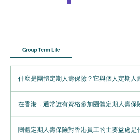
Group Term Life
什麼是團體定期人壽保險？它與個人定期人
團體定期人壽保險（Group Term Life Ins
間（通常按年續保）內提供基本的身故賠償。由於保單是在一份
在香港，通常誰有資格參加團體定期人壽保
Insurance）是您直接向保險公司購買的個人保單
指定受益人支付免稅的身故賠償。此選項完全根據您個
在香港，團體定期人壽保險計劃的投保資格是由僱主的
由僱主或機構透過單一總合約提供。由個人直接向保險
入風險池。以下是典型投保資格要求的詳細明細：資格
團體定期人壽保險對香港員工的主要益處是
定申請準則的個人投保。核保基本保障極少甚至無需進
職時或試用期後自動提供。僱傭狀態（兼職）兼職或合
費較低，因為風險分散在龐大群體中。保費根據個人特