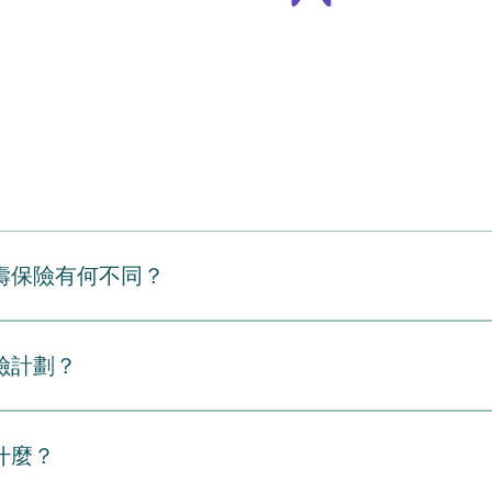
壽保險有何不同？
urance）是由僱主或機構提供的一份單一人壽保單，涵蓋特定的一
總合約下管理，因此由僱主負責處理行政事務。另一方面，個人定期人壽
險計劃？
。您可以為一個固定的保證期間（例如10年、20年或30年）獲取
人的財務需求及健康狀況度身訂造。以下是兩種保險差異的詳細
內部政策以及保險供應商的核保準則共同決定的。雖然這些計劃
供應商購買。投保資格供特定團體的僱員或成員投保（通常要求
因素典型要求與詳情僱傭狀態（全職）永久全職員工是這些計劃
什麼？
行體檢（基於團體集中風險的保證受理）。需要詳細的健康評估
約員工是否符合資格取決於公司政策。保險公司通常要求兼職員
定的風險因素（如年齡、健康狀況及生活方式）計算。可轉移性