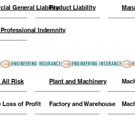
ial General Liability
Product Liability
Mana
 Professional Indemnity
 All Risk
Plant and Machinery
Mach
Loss of Profit
Factory and Warehouse
Mach