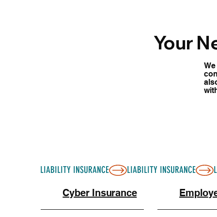
有人。因此，身故賠償金會直接支付給您，而非第二受益
過12個月，您的保障可能會被暫時中止。
Your N
We 
con
also
wit
LIABILITY INSURANCE
Cyber Insurance
Employ