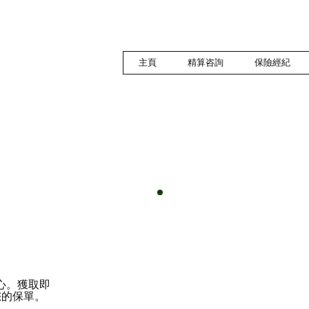
主頁
精算咨詢
保險經紀
安心。獲取即
您的保單。