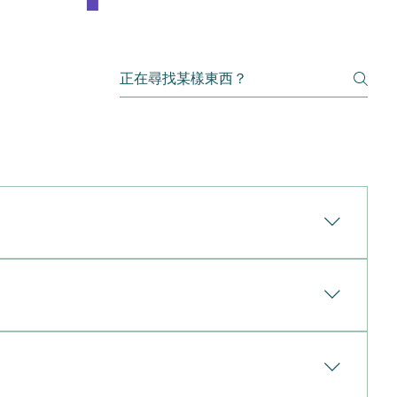
群人（通常為其僱員）。它作為一項便利的僱員福利，能在指定期
保險（Individual Term Life
此保障。若保單持有人在此特定期間內身故，保險公司將向
明細：特點團體定期人壽保險個人定期人壽保險提供者
旨在廣泛涵蓋員工，但參與者仍須符合特定準則才能加
最低團體人數，如10人以上）。供任何符合保險公司特
的主要對象。該保障通常作為一項標準僱員福利，在入
及醫療核保（可能包括驗血或病歷審查）。成本通常保
工達到最低工作時數（例如每週至少20小時）才能符合
若您辭職、退休或離開機構，保障通常會終止或大幅減