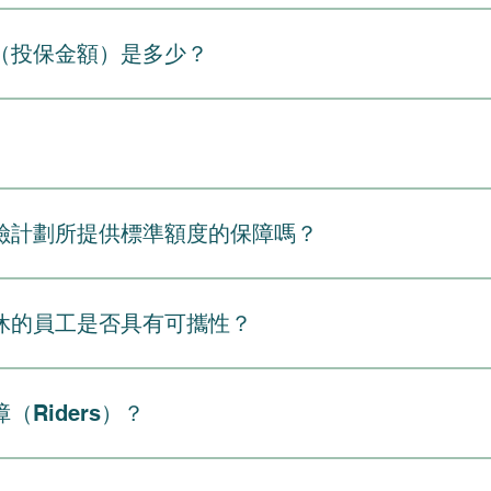
服務」狀態**（正在積極履行其日常職務）。長期請病假的員工
效益的財務安全網。由於這些保單由僱主負責協商與管理，它們
如何變動，保障都會伴隨您。保障額通常與您基本薪酬的倍數掛
1至3個月），然後才會正式加入保險計劃。年齡限制合資格成員
供了顯著的優勢。以下是主要好處的詳細明細：主要好處詳情與
人的財務未來。自訂程度非常有限。保單規則、條款及保障限額
（投保金額）是多少？
退休人士轉換為個人保單。機構會籍對於非僱主團體（如工會、
前已有病症的人士而言，這是一大優勢，否則他們在個人保險市
或傷殘）。保費資金來源通常由僱主全額支付，或由僱主與僱員
業確實存在這類計劃。最低團體人數為確保適當的風險集中，保
。在大多數情況下，僱主會全額支付基本保障的保費，讓僱員能
應課稅收入。保費不可扣稅，但支付予受益人的身故賠償幾乎總
為保額），最常見的結構是僱員基本年薪的倍數，通常介乎1至
約。額外注意事項： 在指定職級內，投保資格通常是無歧視性的
3倍）。這能提供即時資金以支付殮葬費、清還債務或應付日常
（例如10至30年）內將被鎖定維持不變。
限額，旨在為僱員提供具意義的財務保障，同時為僱主維持可負
提供給所有符合該特定層級定義的人員。
帶福利。此外，受益人所獲得的身故賠償亦完全免稅。投保簡便
數（最常見）標準福利為僱員基本年薪的1至3倍。這種方式廣
手續。家屬保障選項許多團體計劃允許僱員將人壽保險保障延伸
（特別是小型企業或擁有大量時薪員工的企業）會提供統一的固
實存在一些限制。如果僅依賴雇主提供的計劃，有時可能會在您
員通常可以選擇以折扣後的團體費率購買額外保障（例如自願性
異競爭激烈的行業（如銀行、金融及企業科技）通常會提供較高的倍數
）您的保障與您的工作直接相關。如果您辭職、被解僱或退休，
財務緩衝有助減輕壓力。這在香港尤為寶貴，因為當地的按揭貸
險計劃所提供標準額度的保障嗎？
。家屬保障（配偶）若僱主允許僱員將基本保障延伸至其家人，配
終身人壽保單，而其保費會大幅提高。保障額度可能不足團體計
每名子女介乎100,000至200,000港元。關於「豁免醫療核保限
 倍）。財務專家通常建議，保額應相當於您年收入的 7 到 10 
險保障，使其超出由公司支付的基本保額（通常為其薪酬的1至
險公司的「豁免醫療核保限額」（FCL）。這意味著只要保障額
有權隨時更改保險供應商、降低保障額度，甚至完全取消人壽保
量身訂製職場福利，以更好地配合您的個人財務責任，例如新增
。
休的員工是否具有可攜性？
選擇確切的保障年期（例如鎖定 20 年或 30 年），也難以
增加保障僱員可以選擇較高的保障額，通常以基本薪酬的額外倍數
一份「定期」保單，它僅提供純粹的身故賠償保障。它不包含投
時段您不能在一年中的任何一天隨意增加保障。您必須在特定期間
可轉移的。由於總合約是由您的僱主負責協商、持有，且通常由
減額如果您遭到減薪，或者從全職轉為兼職工作，您的保障額度
資格生活事件」（Qualifying Life Event，如結婚或生育
，您不會在踏出公司大門的那一刻就失去保障。大多數團體保單都
步是計算您的未償還債務總額（如按揭貸款）和未來的財務負擔
Riders）？
扣薪的方式便捷地支付。費用按折扣後的團體費率計算，因此極
以行使「轉換權」，讓您能在保障不中斷的情況下，將僱主的團
rBright，我們可以一起探討如何計算最適合您的理想人壽保險
額，您將需要提交「可保性證明」（Evidence of Insurabil
開現任僱主轉工時，您的團體保障通常會在您最後一個工作日後不
許多僱主允許您透過加入「附加保障」（Riders）來客製化
純增加身故賠償外，僱員通常可以利用自願投保期增加額外保障，例如「
您的保障會暫時維持生效。轉換選項： 在此寬限期內，您可以申