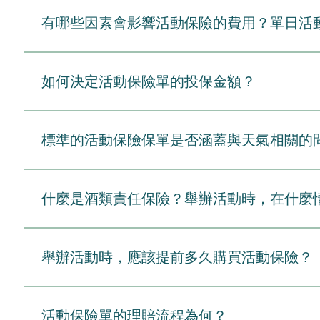
在大多數情況下，活動主辦單位或籌辦者是必須購買保
失，並防範活動取消。影片拍攝與攝影商業拍攝、公共
預訂航班、交通或飯店房間所浪費且不可退回的費用。
角色責任程度為何他們可能需要購買活動主辦單位 / 
節慶活動、企業節慶派對（如尾牙）。需要專門的「酒
有哪些因素會影響活動保險的費用？單日活
損失：**退還給購票者的費用或實際損失的門票收入（
單位承擔責任。場地提供者極少購買（但會要求）場地
動的活動。需要專門的責任險擴充條款，因為標準保單
用：將活動移至新日期所需的額外費用，例如場地或供
取一筆費用以將其納入保障範圍。供應商與承包商對自
保險公司會評估以下關鍵變數，以便讓保險範圍符合您
整個活動。活動企劃視合約而定專業企劃可能會代為主辦
高風險（演唱會、運動賽事）：保費較高。<br>低風
如何決定活動保險單的投保金額？
活動）對於大型節慶或慈善晚會，主要財務贊助商可能
至 100 人的小型活動相比，1,000 人以上的活動可
也會好奇為什麼會被強制要求購買保單。以下是觸發需
<br>**鄉村場地：**通常便宜 10% 至 30%
決定合適的理賠限額需要兼顧充足的保障與可負擔性，
標準的一般責任保單（通常保額為 100 萬美元），並要求
應是否由酒保販售或供應酒精飲料。販售或供應酒精飲料需
節如何影響您所需的限額：保障範圍承保內容與關鍵風
是預期會有大量人潮，市府或地方政府通常會在法律上
標準的活動保險保單是否涵蓋與天氣相關的
險責任理賠上限（例如 100 萬美元）及額外保障（例
險活動（企業研討會）更高的限額。標準：每次事故 100 
的活動）幾乎總是要求主辦單位取得全面的保障（如酒
200 美元）。產業與風險涉及的特定活動，尤其是像充氣城
取消或延期，將理賠無法收回的費用。限額應等於您的
規模與預算：小型的私人後院烤肉派對可能不需要活動
不，標準的活動保險保單通常不涵蓋與天氣相關的問題
變數可能會讓即使是相似的活動，保費也相差 50% 到 
額。場地通常要求至少 100 萬美元的限額，並要求被
需要購買「活動取消險（Event Cancellation 
禮或小型企業聚會，並具備 100 萬美元的基本責任保障
什麼是酒類責任保險？舉辦活動時，在什麼
可退還的費用。這包括訂金（場地、餐飲業者、表演者、
氣附加險旨在防範極端且不可預見的天氣狀況，這些狀
的入門級保單最低可從 50 至 75 美元起跳，而包含
仍需考量潛在的損害賠償。受傷賓客的醫療費用可能介於 5,00
消，保單將協助補償您損失的訂金與不可退還的費用。
為 0 美元）。
什麼是酒類責任保險？ 酒類責任保險（Liquor Liab
活動可能需要 200 萬至 500 萬美元。3. 決定
雨或意外的低溫，除非情況嚴重到構成安全威脅（例如
失。無論是作為獨立保單購買，還是附加在一般活動保險
限額為 50 萬至 100 萬美元，具體取決於出席人數
舉辦活動時，應該提前多久購買活動保險？
須提前購買——通常是在活動日期的 14 至 30 天前
（Bodily Injury）涵蓋因醉酒賓客傷害他人（例
元）。未出席險： 若重要講者或表演者未能出席，請根
保障中被排除。如果您的活動在戶外舉行，或高度依賴
的費用（例如：破壞場地財產或撞毀車輛）。法律辯護費用（L
估您活動的財務風險暴露程度：高風險／高成本活動： 
理想情況下，您應該在開始簽署合約並支付不可退回之
Injury）涵蓋與酒精引發行為相關的誹謗或中傷等索
活動： 對於低調小型的活動，遵守場地的基本要求即
通常在活動前 1 至 6 個月。這能從一開始就保障您的
活動保險單的理賠流程為何？