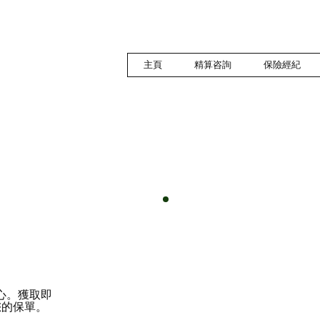
主頁
精算咨詢
保險經紀
安心。獲取即
您的保單。