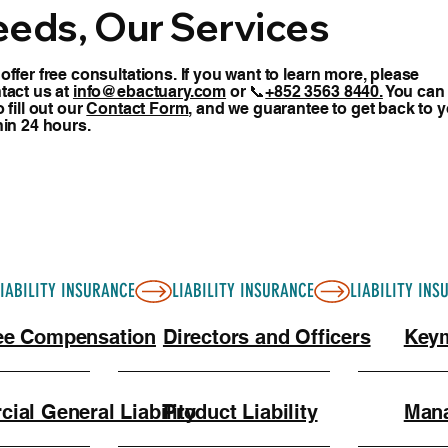
eeds, Our Services
offer free consultations. If you want to learn more, please
tact us at
info@ebactuary.com
or 📞
+852 3563 8440.
You can
 fill out our
Contact Form
, and we guarantee to get back to 
hin 24 hours.
ee Compensation
Directors and Officers
Keym
ial General Liability
Product Liability
Mana