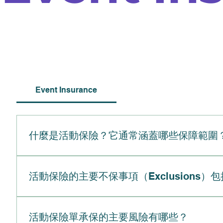
Event Insurance
什麼是活動保險？它通常涵蓋哪些保障範圍
活動保險是一種專門設計的保障，旨在保護活動主辦單位
Liability Insurance）：涵蓋活動期間
活動保險的主要不保事項（Exclusions）
消保險（Event Cancellation Insur
入損失）。酒類責任險（Liquor Liability，若
活動保險保單的主要除外責任（不保事項）通常包括：
動設備、裝飾品或租賃物品免於損壞或遭竊。
的場地缺陷。戰爭或恐怖主義： 因戰爭、恐怖行為或
活動保險單承保的主要風險有哪些？