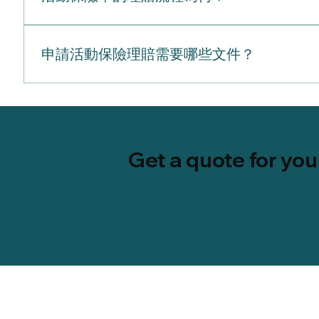
會將此保障列為舉辦活動的先決條件，以保護其自身企
到惡劣天氣預報後才臨時投保。一般與酒類責任保險：雖然
可證時。供應或販售酒精飲料供應（無限暢飲）：防範過
要求您在活動日之前提早出示保險證明，提早購買能確
活動保險理賠流程提出理賠申請的流程相當直觀，只要按
（Dram Shop Laws）」，該法律規定提供酒
切截止日期。確認完場地合約的期限後，您可以開始列
線或線上平台聯繫您的保險公司。時效限制： 責任理賠通常
動，本質上就帶有較高的事故風險。聘僱的外燴業者 /
申請活動保險理賠需要哪些文件？
述。2. 減少損失 採取合理且立即的措施，將進一步
動保單的保障範圍內。
間。3. 收集文件 收集確鑿的證據非常重要。所需的
以下是通常需要的理賠文件完整清單，根據理賠類型進行
辦命令。• 財務紀錄： 收據、合約、廠商發票及行銷費
號碼及保險證明副本。基本活動詳情： 活動日期、時間
目擊者證詞，以及警察或保全紀錄。• 影像： 現場、傷
官方天氣報告、重要講者突發疾病的醫生證明，或政府
合約或酒類許可證。<br>• 事件詳情： 將傷害或損
票： 與場地、餐飲業者、表演者及租賃公司簽訂的協
確地填寫，並附上您在上個步驟中收集的所有文件。5.
Get a quote for yo
期的電子郵件。3. 一般責任理賠（人身傷害）事件報
收裁定結果 保險公司將發布裁定結果，通常需要 7 到
階）。目擊者證詞： 目擊事故發生者的聯絡資訊及書面
遭拒，或理賠金額低於預期，您有權對該決定正式提出
產的照片與影片，包含活動前（若有）及損壞發生後立
們可以討論下一步該怎麼做。
單或發票，詳細說明維修或更換受損財產的成本。租賃協
活動許可證，或與您聘請的調酒服務公司簽訂的合約副
保全曾介入處理的官方報告。在活動開始前，將所有合