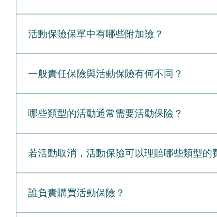
故： 保單中未列出的特定風險，如某些自然災害（例
失： 因門票銷售量低或出席人數少而造成的損失，除
活動保險保單通常承保的主要風險包括：人身傷害： 
傳染病： 某些保單會排除因大流行病或疾病爆發所導
動對場地或第三方財產造成的損壞，例如損壞的傢俱或
活動保險保單中有哪些附加險？
公司而異，因此仔細閱讀條款細則或諮詢保險公司，是
所造成的財務損失，涵蓋訂金、廠商費用或收入損失等
衝突。個人與廣告傷害： 針對與活動宣傳或活動內容
附加險（Add-on covers，又稱為批單 endor
飾品或舞台搭設）的損壞、遭竊或遺失。醫療費用支付
險保單中常見的附加險選項：責任與安全 (Liability &
一般責任保險與活動保險有何不同？
酒精飲料，這是必備的保障，且場地通常會強制要求投保。高
應商或參展商責任險（Vendor or Exhibitor L
一般責任保險 vs. 活動保險一般責任保險（General Li
Insured）：允許您將其他相關方（如場地所有者或贊助商）正
短期、客製化保單，除了包含一般責任險的保障外，還
哪些類型的活動通常需要活動保險？
Coverage）：如果惡劣天氣（如颶風或暴風雪）迫
日常營運期間，保護企業免受第三方索賠（例如：顧客
Non-Appearance）：如果關鍵人物（如主題演
間長期：通常為年度保單，涵蓋全年持續的商業活動。
哪些類型的活動通常需要保險？活動保險能保護主辦單
（Communicable Disease）：如果爆發疫情、
廣告傷害。涵蓋相同的一般責任險項目，但嚴格限制於活動
容以及特定場地的規定。以下為您整理最常需要保險的
大您的安全網，涵蓋因交通中斷、停電或政府民政機關命令等
若活動取消，活動保險可以理賠哪些類型的
常可搭配附加險，例如活動取消險（退還訂金）、酒類
消（例如天氣或疾病因素）、場地財產損失及賓客受傷。
動取消。財產與專業風險 (Property & Professi
如：婚禮、節慶活動或商業展覽）。場地通常會強制要求主
者未出席而導致的活動取消。節慶與公眾聚會音樂節、
此保險將支付維修或更換費用。網路責任險（Cyber L
活動取消保險就像是一張財務安全網。如果您的活動因
動約 75 至 500 美元以上不等。依據參與人數、
會、戲劇製作、喜劇表演。涵蓋表演者未出席、昂貴設
復原成本。專業責任險（Professional Liabilit
的財務損失。以下是您通常可以獲得理賠的費用項目：費
險）。適用活動專屬的除外條款（例如：出席率低或傳
誰負責購買活動保險？
慈善與社區活動晚會、募款活動、教會野餐。涵蓋參加
障。
買設備（如音響系統、燈光或帳篷）且無法收回的成本。
保障。若舉辦一次性活動，需要專屬保障或場地要求提
或重型展示品造成的財產損失、顧客受傷及個別參展商 
合約餐飲費用。**專業人員費用：**支付給重要工作
定的聚會，請選擇活動保險。活動保險並不會取代您的