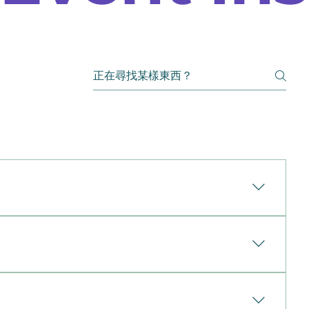
它通常包含以下項目：一般責任保險（General
害。例如，參加者不慎滑倒受傷，或是設備損壞了場地。活動取
或延期，此保險將補償相關費用（例如：訂金、供應商費用或收
保。財產保障（Property Coverage）：保護活
有狀況： 在購買保單前已存在的問題或損害，例如已知
及核能風險、輻射或危險物質的事件。未承保之危險事