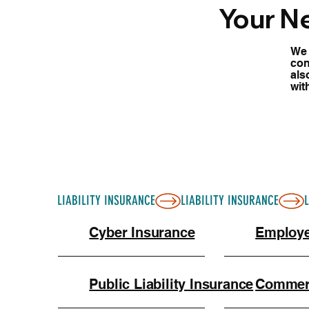
Your N
We 
con
also
wit
LIABILITY INSURANCE
Cyber Insurance
Employ
Public Liability Insurance
Commerc