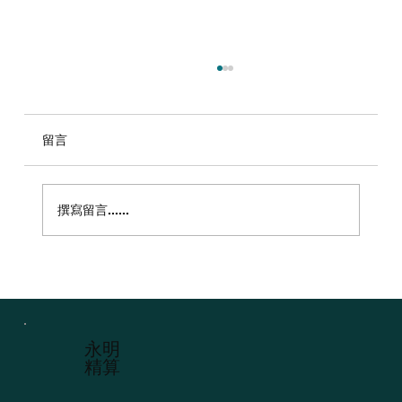
留言
撰寫留言......
2026香港上市公司董事責任保險（D&O保
險）現況分析報告
​永明
精算