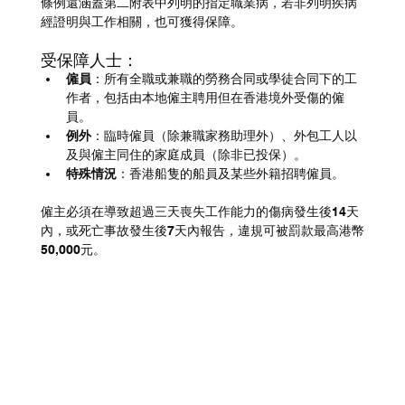
條例還涵蓋第二附表中列明的指定職業病，若非列明疾病
經證明與工作相關，也可獲得保障。
受保障人士：
僱員
：所有全職或兼職的勞務合同或學徒合同下的工
作者，包括由本地僱主聘用但在香港境外受傷的僱
員。
例外
：臨時僱員（除兼職家務助理外）、外包工人以
及與僱主同住的家庭成員（除非已投保）。
特殊情況
：香港船隻的船員及某些外籍招聘僱員。
僱主必須在導致超過三天喪失工作能力的傷病發生後14天
內，或死亡事故發生後7天內報告，違規可被罰款最高港幣
50,000元。