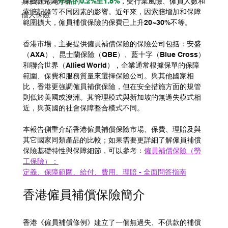
其它研究與分析
保費通常為
年薪的0.2%至1.5%
，受行業風險、僱員人數和
索賠記錄等不同因素的影響。近年來，因索賠增加和保障
個人保險
範圍擴大，僱員補償保險的保費已上升20~30%不等。
香港市場，主要提供僱員補償保險的保險公司包括：安盛
（AXA）、昆士蘭保險（QBE）、藍十字（Blue Cross）
和聯合世界（Allied World），企業通常根據保單的保障
範圍、保費和服務質量來選擇保險公司。與其他國家相
比，香港更強調僱員補償保險，但在安全措施方面的規管
則低於美國或澳洲。其管理模式與新加坡的無過失模式相
近，與英國的社會保障整合模式不同。
本報告側重介紹香港僱員補償保險市場、保費、理賠及與
其它國家同類產品的比較；如果需要更詳細了解僱員補償
保險基礎特性與保障細節，可以參考：
僱員補償保險（勞
工保險）：
定義、保障範圍、給付、費用、理賠 - 全面問答指南
香港僱員補償保險簡介
香港《僱員補償條例》建立了一個無過失、不供款的補償