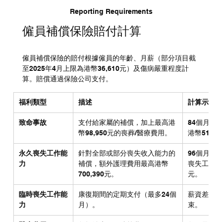
Reporting Requirements
僱員補償保險賠付計算
僱員補償保險的賠付根據僱員的年齡、月薪（部分項目截
至2025年4月上限為港幣36,610元）及傷病嚴重程度計
算。賠償通過保險公司支付。
福利類型
描述
計算示例（
致命事故
支付給家屬的補償，加上最高港
84個月薪
幣98,950元的喪葬/醫療費用。
港幣514,5
永久喪失工作能
針對全部或部分喪失收入能力的
96個月薪
力
補償，額外護理費用最高港幣
喪失工作能力
700,390元。
元。
臨時喪失工作能
康復期間的定期支付（最多24個
薪資差額的
力
月）。
束。