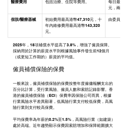
醫療費用
包括治療、住院等費用。
每日最高：
元，兩者皆
假肢/醫療器械
初始費用最高港幣47,310元，十
由委員會
年內維修費用最高港幣143,320
元。
2025年，18項補償水平提高了3.8%，增強了僱員保障。
採納用於計算的薪資水平則根據風險事件發生前12個月
（或更短工作期的）薪資的平均值。
僱員補償保險的保費
一般來說，僱員補償保險的保費按整年度僱傭報酬支出的
百分比計算，受行業風險、僱員人數和索賠記錄影響。香
港的僱員補償保險（ECI）保費率因保險公司而異，根據
行業風險水平差異顯著，低風險行業支付較低保費，高風
險行業則支付較高保費。
平均保費率為年薪的0.2%至1.5%，高風險行業（如建築）
處於高端。近年趨勢顯示保費因索賠增加和保障範圍擴大