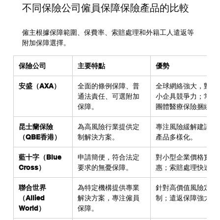
不同保險公司僱員保障保險產品的比較
僱主根據保障範圍、保費率、索賠處理和外籍工人遣返等
附加保障選擇。
保險公司
主要特點
優勢
安盛（AXA）
全面的條例保障、普
全球網絡強大，對中
通法責任、可選附加
小企具競爭力；常與
保障。
團體醫療保險捆綁。
昆士蘭保險
為高風險行業提供定
專注風險緩解建議；
（QBE香港）
制解決方案。
產品多樣化。
藍十字（Blue 
申請簡便，符合法定
對小型企業價格實
Cross）
要求的無憂保障。
惠；索賠處理快速。
聯合世界
為特定機構提供專業
針對高價值風險定
（Allied 
解決方案，專注僱員
制；遣返保障強大。
World）
保障。