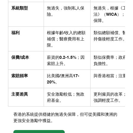
系統類型
無過失，強制私人保
無過失，根據《工作
險。
法》（WICA）；20
保障。
福利
根據年齡/收入的總額
類似總額補償、醫療
補償；醫療費用有上
持傷後輕度工作。
限。
保費/成本
薪資的0.2-1.5%；因
類似保費率；政府監
索賠上升。
負擔性。
索賠頻率
比美國/澳洲高17-
與香港相當；注重預
20%。
主要差異
安全激勵較低；無政
更利僱員的改革；類
府基金。
強調輕度工作。
香港的系統提供穩健的無過失保障，但可從美國和澳洲的
更強安全激勵中獲益。