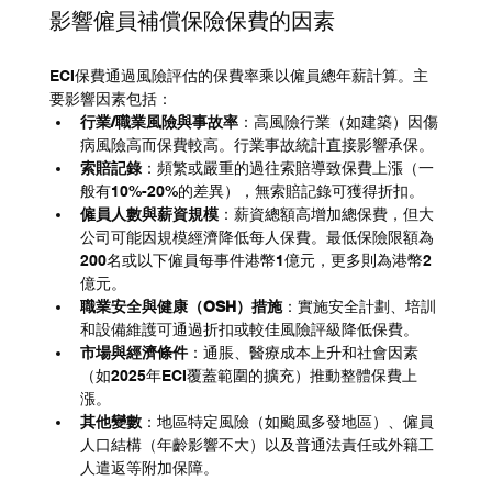
影響僱員補償保險保費的因素
ECI保費通過風險評估的保費率乘以僱員總年薪計算。主
要影響因素包括：
行業/職業風險與事故率
：高風險行業（如建築）因傷
病風險高而保費較高。行業事故統計直接影響承保。
索賠記錄
：頻繁或嚴重的過往索賠導致保費上漲（一
般有10%-20%的差異），無索賠記錄可獲得折扣。
僱員人數與薪資規模
：薪資總額高增加總保費，但大
公司可能因規模經濟降低每人保費。最低保險限額為
200名或以下僱員每事件港幣1億元，更多則為港幣2
億元。
職業安全與健康（OSH）措施
：實施安全計劃、培訓
和設備維護可通過折扣或較佳風險評級降低保費。
市場與經濟條件
：通脹、醫療成本上升和社會因素
（如2025年ECI覆蓋範圍的擴充）推動整體保費上
漲。
其他變數
：地區特定風險（如颱風多發地區）、僱員
人口結構（年齡影響不大）以及普通法責任或外籍工
人遣返等附加保障。