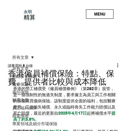
永明
MENU
精算
所有文章
讀畢需時 8 分鐘
所有文章
香港僱員補償保險：特點、保
網絡安全保險
費、提供者比較與成本降低
醫療保險
香港的勞工補償受《僱員補償條例》（第282章）規管，
責任保險
是一個強制性的無過失制度，要求僱主為員工與工作相關
精選文章
的損傷購買傷病保險。該制度提供全面的福利，包括醫療
費用、工資損失補償、永久或臨時喪失工作能力賠償以及
員工福利保障
死亡賠償，最近的更新自
2025年4月17日
起將補償水平
提
商業保險
高了約3.8%
。
專業領域及細分市場保險