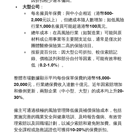
因折扣較少通常偏高。
大型公司
：
每名僱員年保費：與中小企相近（港幣500-
2,000元以上），但總成本隨人數增加；如低風險
行業1,000名僱員可能超過港幣100萬元。
總年成本：在高風險行業（如製造業）可能與原
材料或公用事業等主要開支近似，通常是僅次於
團體醫療保險第二高的保險項目。
按薪資百分比：因大型公司折扣、較佳索賠記
錄、價格談判和部分自付等因素，可能有效率較
低（0.2-1.0%）。
整體市場數據顯示平均每份保單保費約港幣15,000-
20,000元，行業總保費收入達數十億元。近年因索賠增加
和條例更新，兩類企業（中小型、大型）的成本均上升20-
30%。
僱主可通過積極的風險管理降低僱員補償保險成本，包括
實施完善的職業安全與健康培訓、及時報告傷病、有效管
理索賠以及回職場計劃，以減少索賠和避免附加費。僱員
安全課程或急救認證也可獲得10-20%的保費折扣。