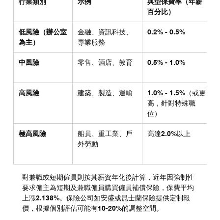
行業類別
示例
典型保費率（年薪
百分比）
低風險（辦公室
金融、資訊科技、
0.2% - 0.5%
為主）
專業服務
中風險
零售、酒店、教育
0.5% - 1.0%
高風險
建築、製造、運輸
1.0% - 1.5%（或更
高，針對特殊職
位）
極高風險
船員、重工業、戶
高達2.0%以上
外勞動
對兼職或短期僱員則按其薪資年化後計算，近年因強制性
要求僱主為短期及兼職僱員購買僱員補償保險，保費平均
上漲2.138%。保險公司如安盛或昆士蘭保險提供定制報
價，根據個別評估可能有10-20%的調整空間。