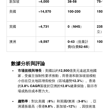
新加坡
~4,000
38-58
75-150
美國
~14,570
100-200
150-30
英國
~4,731
0（NHS）
235-3
立）
澳洲
~9,597
0-43（批量計
100-20
費/自費52-65）
數據分析與評論
市場規模與增長
：美國以約12,500億美元遠超其他國
家，受僱主強制性要求推動，而香港和新加坡規模較
小但在亞太地區增長較快（區域趨勢12.3%）。香港
的3.8% CAGR落後於亞洲的12.8%健康保險，顯示市
場成熟但成本壓力大。
趨勢率
：對比美國（8%）和英國/澳洲（3-8%），亞
洲通脹最高（香港9.8%，新加坡~12%），因技術進