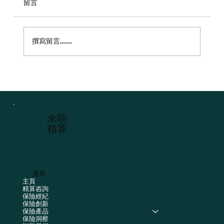
留言
撰寫留言......
自願醫保計劃 (VHIS) 深度分析報告
​永明
精算
選單
主頁
精算咨詢
保險經紀
保險創新
保險產品
保險洞察