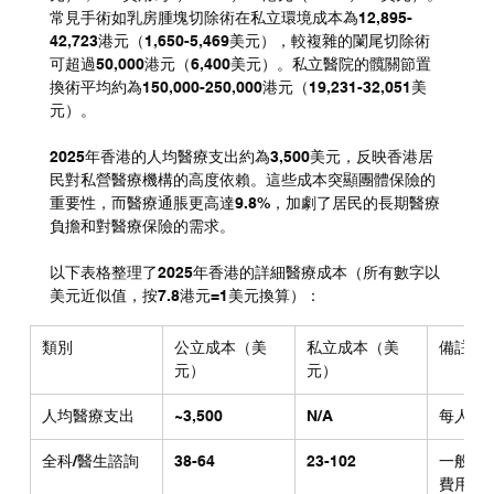
常見手術如乳房腫塊切除術在私立環境成本為12,895-
42,723港元（1,650-5,469美元），較複雜的闌尾切除術
可超過50,000港元（6,400美元）。私立醫院的髖關節置
換術平均約為150,000-250,000港元（19,231-32,051美
元）。
2025年香港的人均醫療支出約為3,500美元，反映香港居
民對私營醫療機構的高度依賴。這些成本突顯團體保險的
重要性，而醫療通脹更高達9.8%，加劇了居民的長期醫療
負擔和對醫療保險的需求。
以下表格整理了2025年香港的詳細醫療成本（所有數字以
美元近似值，按7.8港元=1美元換算）：
類別
公立成本（美
私立成本（美
備註
元）
元）
人均醫療支出
~3,500
N/A
每人年
全科/醫生諮詢
38-64
23-102
一般諮
費用較