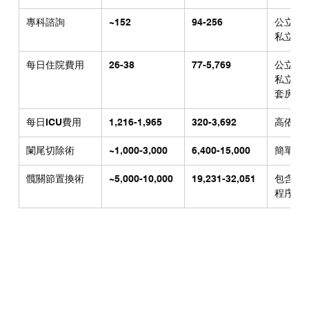
專科諮詢
~152
94-256
公立H
私立依
每日住院費用
26-38
77-5,769
公立包
私立房
套房
每日ICU費用
1,216-1,965
320-3,692
高依賴
闌尾切除術
~1,000-3,000
6,400-15,000
簡單至
髖關節置換術
~5,000-10,000
19,231-32,051
包含住
程序