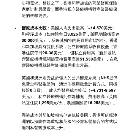
步和需求。相較之下，香港和新加坡的商業醫療保險
家庭計劃最昂貴，而香港私立醫療機構對商業醫療保
險的依賴更強。
醫療成本比較
：美國人均支出最高（~14,570美元）
和程序成本（如住院每日3,025美元，闌尾切除術高達
30,000美元），反映其獨特的高費用市場特征。香港
和新加坡具有雙軌系統，公立醫療體系收費較低（香
港住院每日26-38美元），但私立費用高（新加坡私
營醫療機構髖關節置換費用高達51,538美元），在私
營醫療機構就醫對於保險需求非常高。
英國和澳洲則受益於強大的公共醫療系統（NHS提供
免費全科醫生諮詢；澳洲則採用批量計費方式、同樣
接近0自費），故人均醫療成本較低（~4,731-9,597
美元）。私立醫療機構則作為補充，費用較高（英國
私立住院1,295美元/天，澳洲髖關節16,258美元）。
香港成本與新加坡相當但遠低於美國；香港可借鑑澳
洲的以預防作為重點和英國的公營私營整合的方式以
遏制私營醫療成本上升。