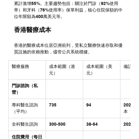
累計激增55%。主要趨勢包括：關注於門診（92%使用
率）和牙科（76%使用率）保單利益，核心住院保額的中
位年限額為400萬美元等。
香港醫療成本
香港的醫療成本位居亞洲前列，受私立醫療快速存取和優
質設施的依賴推動，儘管公共系統穩健。
醫療服務
成本範圍（港
成本範圍（美
備註
元）
元）
門診諮詢（私
營）
專科醫生諮詢
735
94
2025
（平均）
本
全科醫生諮詢
300-500
38-64
2025
住院費用（每日