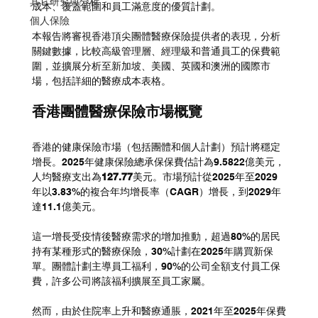
其它研究與分析
成本、覆蓋範圍和員工滿意度的優質計劃。
個人保險
本報告將審視香港頂尖團體醫療保險提供者的表現，分析
關鍵數據，比較高級管理層、經理級和普通員工的保費範
圍，並擴展分析至新加坡、美國、英國和澳洲的國際市
場，包括詳細的醫療成本表格。
香港團體醫療保險市場概覽
香港的健康保險市場（包括團體和個人計劃）預計將穩定
增長。2025年健康保險總承保保費估計為9.5822億美元，
人均醫療支出為
127.77
美元。市場預計從2025年至2029
年以3.83%的複合年均增長率（CAGR）增長，到2029年
達11.1億美元。
這一增長受疫情後醫療需求的增加推動，超過80%的居民
持有某種形式的醫療保險，30%計劃在2025年購買新保
單。團體計劃主導員工福利，90%的公司全額支付員工保
費，許多公司將該福利擴展至員工家屬。
然而，由於住院率上升和醫療通脹，2021年至2025年保費