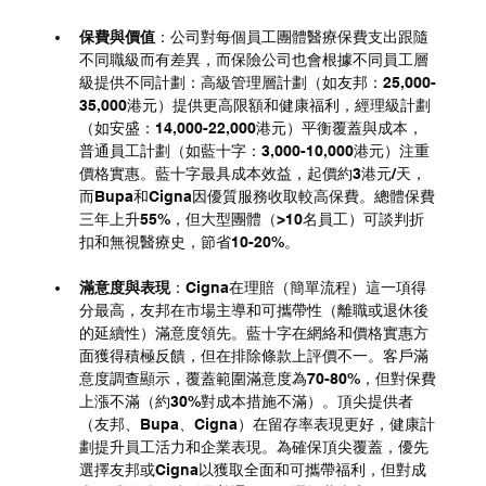
保費與價值
：公司對每個員工團體醫療保費支出跟隨
不同職級而有差異，而保險公司也會根據不同員工層
級提供不同計劃：高級管理層計劃（如友邦：25,000-
35,000港元）提供更高限額和健康福利，經理級計劃
（如安盛：14,000-22,000港元）平衡覆蓋與成本，
普通員工計劃（如藍十字：3,000-10,000港元）注重
價格實惠。藍十字最具成本效益，起價約3港元/天，
而Bupa和Cigna因優質服務收取較高保費。總體保費
三年上升55%，但大型團體（>10名員工）可談判折
扣和無視醫療史，節省10-20%。
滿意度與表現
：Cigna在理賠（簡單流程）這一項得
分最高，友邦在市場主導和可攜帶性（離職或退休後
的延續性）滿意度領先。藍十字在網絡和價格實惠方
面獲得積極反饋，但在排除條款上評價不一。客戶滿
意度調查顯示，覆蓋範圍滿意度為70-80%，但對保費
上漲不滿（約30%對成本措施不滿）。頂尖提供者
（友邦、Bupa、Cigna）在留存率表現更好，健康計
劃提升員工活力和企業表現。為確保頂尖覆蓋，優先
選擇友邦或Cigna以獲取全面和可攜帶福利，但對成