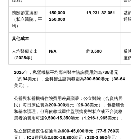
複雜）
醫院而
髖關節置換術
150,000-
19,231-32,051
基於區
（私立醫院，平
250,000
通脹調
均）
其他成本
人均醫療支出
N/A
約3,500
反映私
（2025年）
度依賴
2025年，私營機構平均專科醫生諮詢費用約為735港元
（約94美元），全科醫生諮詢範圍為300-500港元（38-64
美元）。
公營與私營機構住院費用差異顯著：公立醫院（合資格居
民）每日床位費為200-300港元（26-38美元），包括膳食
和基本護理，但高依賴或重症監護病房對私立或不合資格
患者的費用可達9,500-15,350港元（1,216-1,965美元）。
私立醫院過夜住宿通常為600-45,000港元（77-5,769美
元），ICU費用為2,500-28,800港元（320-3,692美元）。