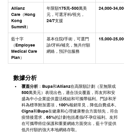
Allianz 
年限額175萬-500萬美
24,000-34,000
Care（Hong 
元，可選牙科/視光，
Kong 
24/7支援
Summit）
藍十字
基本住院/手術，可選門
15,000-25,000
（Employee 
診/牙科/補充，無共付額
Medical Care 
網絡，預評估服務
Plan）
數據分析
覆蓋分析
：Bupa和Allianz在高限額計劃（至無限或
500萬美元）表現出色，適合頂尖覆蓋，而友邦和安
盛為中小企業提供靈活模組和可攜帶福利。門診和牙
科為標準附加選項，100%報銷常見，降低自費成本。
Cigna和Bupa在健康和心理健康整合方面領先，符合
疫情後需求，65%的計劃包括產假/不孕症福利。友邦
在可攜帶癌症保護和重要網絡方面突出，藍十字提供
低共付額的強大本地網絡存取。