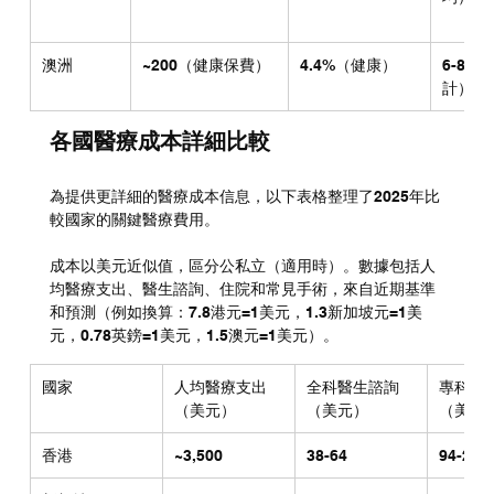
澳洲
~200（健康保費）
4.4%（健康）
6-8%
計）
各國醫療成本詳細比較
為提供更詳細的醫療成本信息，以下表格整理了2025年比
較國家的關鍵醫療費用。
成本以美元近似值，區分公私立（適用時）。數據包括人
均醫療支出、醫生諮詢、住院和常見手術，來自近期基準
和預測（例如換算：7.8港元=1美元，1.3新加坡元=1美
元，0.78英鎊=1美元，1.5澳元=1美元）。
國家
人均醫療支出
全科醫生諮詢
專科醫
（美元）
（美元）
（美元
香港
~3,500
38-64
94-256