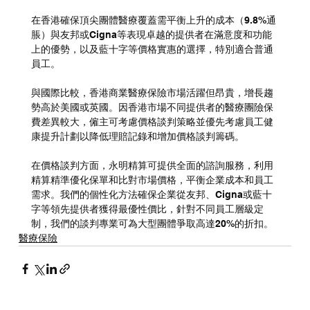
在香港確保頂尖團體醫療覆蓋需平衡上升的成本（9.8%通
脹）與友邦或Cigna等表現卓越的提供者在滿意度和功能
上的優勢，以及藍十字等價格實惠的選擇，特別適合普通
員工。
與國際比較，香港商業醫療保險市場活躍但昂貴，增長趨
勢高於美國或英國。因香港市場不同提供者的醫療團險保
費差異較大，僱主可考慮價格談判策略並優先考慮員工健
康提升計劃以降低理賠記錄和增加價格談判籌碼。
在價格談判方面，永明精算可提供全面的諮詢服務，利用
精算精準優化保單和比對市場價格，平衡企業成本和員工
需求。我們的個性化方法確保企業從友邦、Cigna或藍十
字等領先提供者獲得最優性價比，針對不同員工層級定
制，我們的談判專業可為大型團體爭取高達20%的折扣。
醫療保險