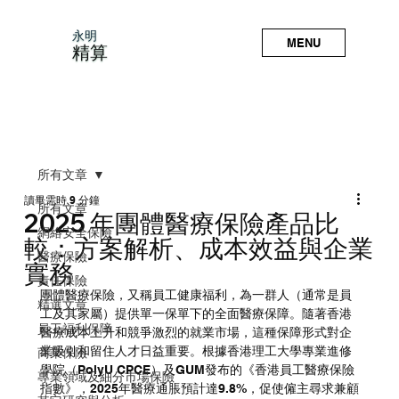
永明
MENU
精算
所有文章
讀畢需時 9 分鐘
所有文章
2025 年團體醫療保險產品比
網絡安全保險
較：方案解析、成本效益與企業
醫療保險
實務
責任保險
團體醫療保險，又稱員工健康福利，為一群人（通常是員
精選文章
工及其家屬）提供單一保單下的全面醫療保障。隨著香港
員工福利保障
醫療成本上升和競爭激烈的就業市場，這種保障形式對企
業吸引和留住人才日益重要。根據香港理工大學專業進修
商業保險
學院（PolyU CPCE）及GUM發布的《香港員工醫療保險
專業領域及細分市場保險
指數》，2025年醫療通脹預計達9.8%，促使僱主尋求兼顧