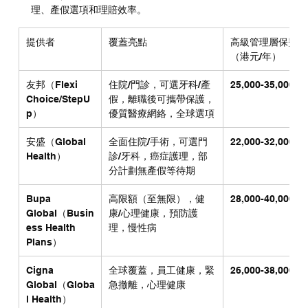
理、產假選項和理賠效率。
提供者
覆蓋亮點
高級管理層保費
（港元/年）
友邦（Flexi 
住院/門診，可選牙科/產
25,000-35,000
Choice/StepU
假，離職後可攜帶保護，
p）
優質醫療網絡，全球選項
安盛（Global 
全面住院/手術，可選門
22,000-32,000
Health）
診/牙科，癌症護理，部
分計劃無產假等待期
Bupa 
高限額（至無限），健
28,000-40,000
Global（Busin
康/心理健康，預防護
ess Health 
理，慢性病
Plans）
Cigna 
全球覆蓋，員工健康，緊
26,000-38,000
Global（Globa
急撤離，心理健康
l Health）