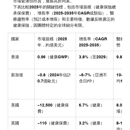
市場緊湊但昂貴，通脹高於同業。
下表比較2025年的關鍵指標，包括市場規模（健康保險總
承保保費）、增長率（2025-2035年CAGR或類似）、醫
療趨勢率（預計成本增長）和主要特徵。數據反映廣泛的
健康保險，因團體特定的全球細分有限。
國家
市場規模（2025
增長率（CAGR 
醫療成
年，約億美元）
2025-2035）
勢（20
香港
0.96（健康GWP）
3.8%（至2029）
9.8%
新加坡
~0.8（2024年估計
~6-7%（亞洲不
10-1
0.7億歐元）
含日/中）
均12.
美國
~12,500（健康保
6.7%（健康）
8.0%
費）
場）
英國
~110（健康保費）
3.2%（健康）
8-10
均）