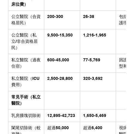
床位費）
公立醫院（合資
200-300
26-38
包括膳
格居民）
護理
公立醫院（私
9,500-15,350
1,216-1,965
立/非合資格居
民）
私立醫院（過夜
600-45,000
77-5,769
因護理
住宿）
型和程
私立醫院（ICU
2,500-28,800
320-3,692
費用）
常見手術（私立
醫院）
乳房腫塊切除術
12,895-42,723
1,650-5,469
闌尾切除術（較
超過50,000
超過6,400
視病例