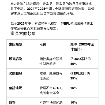
MLI索賠在訴訟環境中較常見，最常見的涉及股東爭議或
員工申訴。2024至2025年間，全球索賠因經濟波動、監管
審查及人工智能驅動決策等新興問題而增加。
截至2025年中，索賠頻率已穩定，但EPL領域因疫情後工
作場所變化而索賠嚴重程度增加。
常見索賠類型
索賠類型
示例
頻率（2025年全
球估計）
股東訴訟
指控欺詐或誤導
佔D&O索賠的
性財務報表
40%
勞動相關
歧視、騷擾或報
佔EPL索賠的
復訴訟
35%
信託違規
管理不當401(k)
15%
或養老金基金
監管
不遵守法律的調
10%