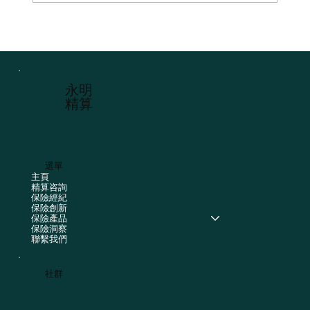
2026香港上市公司董事責任保險（D&O保
險）現況分析報告
​永明
精算
選單
主頁
精算咨詢
保險經紀
保險創新
保險產品
保險洞察
聯繫我們
社群