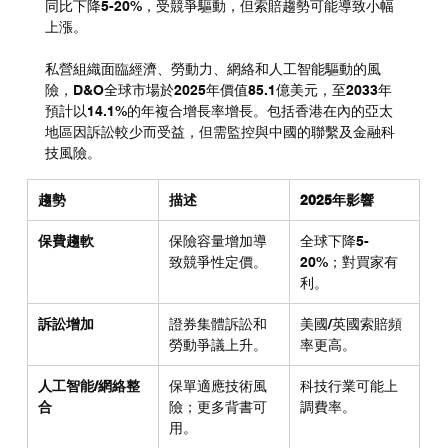
同比下降5-20%，受競爭驅動，但索賠趨勢可能導致小幅
上漲。
私營組織面臨經濟、勞動力、網絡和人工智能驅動的風
險，D&O全球市場於2025年價值85.1億美元，至2033年
預計以14.1%的年複合增長率增長。包括香港在內的亞太
地區因訴訟較少而受益，但需監控與中國的聯繫及金融科
技風險。
趨勢
描述
2025年影響
保費趨軟
保險容量增加導
全球下降5-
致競爭性定價。
20%；對買家有
利。
訴訟增加
證券集體訴訟和
美國/英國索賠頻
勞動爭議上升。
率更高。
人工智能/網絡整
保單適應技術風
科技行業可能上
合
險；更多背書可
調費率。
用。