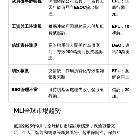
裁員後年齡歧視
保險經紀公司裁員，一名員工
EPL；EE
因年齡偏見向EEOC提出指
庭行動；辯護
控。
元。
工資與工時違規
餐廳連鎖店因服務員未付加班
EPL；10
費被起訴。
和解。
信託責任違規
高管聘用個人關係作為供應
D&O；進行
商，導致200萬美元投資者訴
約20萬美元
訟。
殞疾報復
疫情後工作場所變化導致複雜
EPL；強調
報復索賠。
解金額上升
ESG管理不當
可持續基金處理失敗引發股東
信託；202
行動。
加。
MLI全球市場趨勢
截至2025年9月，全球MLI市場顯示穩定，保險容量充
足，但人工智能和網絡等新興風險引起承保關注。保費年