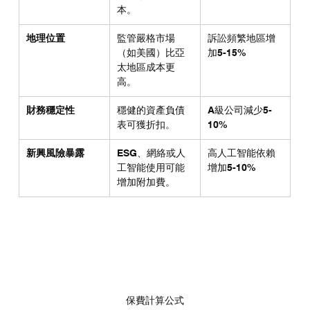
本。
地理位置
監管嚴格市場
訴訟頻繁地區增
（如美國）比亞
加5-15%
太地區成本更
高。
財務穩定性
穩健的資產負債
A級公司減少5-
表可獲折扣。
10%
新興風險暴露
ESG、網絡或人
高人工智能依賴
工智能使用可能
增加5-10%
增加附加費。
保費計算公式