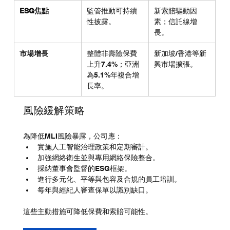
ESG焦點
監管推動可持續
新索賠驅動因
性披露。
素；信託線增
長。
市場增長
整體非壽險保費
新加坡/香港等新
上升7.4%；亞洲
興市場擴張。
為5.1%年複合增
長率。
風險緩解策略
為降低MLI風險暴露，公司應：
實施人工智能治理政策和定期審計。
加強網絡衛生並與專用網絡保險整合。
採納董事會監督的ESG框架。
進行多元化、平等與包容及合規的員工培訓。
每年與經紀人審查保單以識別缺口。
這些主動措施可降低保費和索賠可能性。