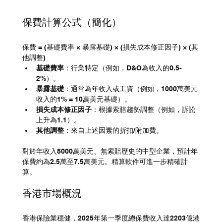
保費計算公式（簡化）
保費 = (基礎費率 × 暴露基礎) × (損失成本修正因子) × (其
他調整)
基礎費率
：行業特定（例如，D&O為收入的0.5-
2%）。
暴露基礎
：通常為年收入或工資（例如，1000萬美元
收入的1% = 10萬美元基礎）。
損失成本修正因子
：根據索賠趨勢調整（例如，訴訟
上升為1.1）。
其他調整
：來自上述因素的折扣/附加費。
對於年收入5000萬美元、無索賠歷史的中型企業，預計年
保費約為2.5萬至7.5萬美元。精算軟件可進一步精確計
算。
香港市場概況
香港保險業穩健，2025年第一季度總保費收入達2203億港