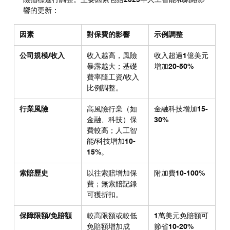
響的更新：
因素
對保費的影響
示例調整
公司規模/收入
收入越高，風險
收入超過1億美元
暴露越大；基礎
增加20-50%
費率隨工資/收入
比例調整。
行業風險
高風險行業（如
金融科技增加15-
金融、科技）保
30%
費較高；人工智
能/科技增加10-
15%。
索賠歷史
以往索賠增加保
附加費10-100%
費；無索賠記錄
可獲折扣。
保障限額/免賠額
較高限額或較低
1萬美元免賠額可
免賠額增加成
節省10-20%