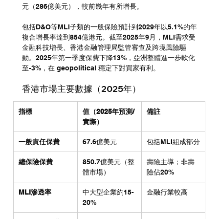
元（286億美元），較前幾年有所增長。
包括D&O等MLI子類的一般保險預計到2029年以5.1%的年
複合增長率達到854億港元。截至2025年9月，MLI需求受
金融科技增長、香港金融管理局監管審查及跨境風險驅
動。2025年第一季度保費下降13%，亞洲整體進一步軟化
至-3%，在 geopolitical 穩定下對買家有利。
香港市場主要數據（2025年）
指標
值（2025年預測/
備註
實際）
一般責任保費
67.6億美元
包括MLI組成部分
總保險保費
850.7億美元（整
壽險主導；非壽
體市場）
險佔20%
MLI滲透率
中大型企業約15-
金融行業較高
20%