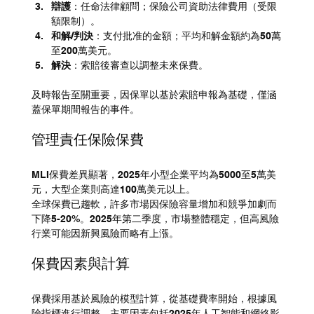
辯護
：任命法律顧問；保險公司資助法律費用（受限
額限制）。
和解/判決
：支付批准的金額；平均和解金額約為50萬
至200萬美元。
解決
：索賠後審查以調整未來保費。
及時報告至關重要，因保單以基於索賠申報為基礎，僅涵
蓋保單期間報告的事件。
管理責任保險保費
MLI保費差異顯著，2025年小型企業平均為5000至5萬美
元，大型企業則高達100萬美元以上。
全球保費已趨軟，許多市場因保險容量增加和競爭加劇而
下降5-20%。2025年第二季度，市場整體穩定，但高風險
行業可能因新興風險而略有上漲。
保費因素與計算
保費採用基於風險的模型計算，從基礎費率開始，根據風
險指標進行調整。主要因素包括2025年人工智能和網絡影