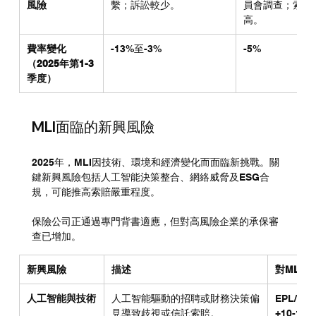
風險
繫；訴訟較少。
員會調查；索賠
高。
費率變化
-13%至-3%
-5%
（2025年第1-3
季度）
MLI面臨的新興風險
2025年，MLI因技術、環境和經濟變化而面臨新挑戰。關
鍵新興風險包括人工智能決策整合、網絡威脅及ESG合
規，可能推高索賠嚴重程度。
保險公司正通過專門背書適應，但對高風險企業的承保審
查已增加。
新興風險
描述
對MLI
人工智能與技術
人工智能驅動的招聘或財務決策偏
EPL/
見導致歧視或信託索賠。
+10-15