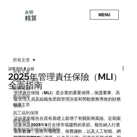
永明
MENU
精算
所有文章
讀畢需時 8 分鐘
所有文章
2025年管理責任保險（MLI）
網絡安全保險
全面指南
醫療保險
管理責任保險（MLI）是企業的重要保障，保護董事、高
責任保險
級管理人員及組織免受因管理決策和勞動實務導致的財務
精選文章
損失。
員工福利保障
這份更新報告在原有基礎上新增了有關新興風險、近期索
商業保險
賠案例及2025年9月全球市場趨勢的章節。報告納入行業
專業領域及細分市場保險
最新數據，反映市場穩定、保費趨軟，以及人工智能、網