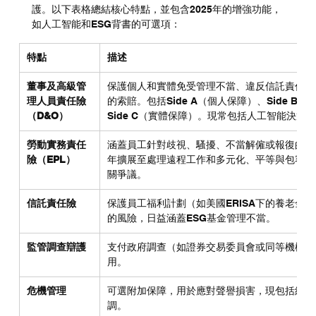
護。以下表格總結核心特點，並包含2025年的增強功能，
如人工智能和ESG背書的可選項：
特點
描述
董事及高級管
保護個人和實體免受管理不當、違反信託責任或
理人員責任險
的索賠。包括Side A（個人保障）、Side B（
（D&O）
Side C（實體保障）。現常包括人工智能決策
勞動實務責任
涵蓋員工針對歧視、騷擾、不當解僱或報復的索賠
險（EPL）
年擴展至處理遠程工作和多元化、平等與包容（D
關爭議。
信託責任險
保護員工福利計劃（如美國ERISA下的養老金
的風險，日益涵蓋ESG基金管理不當。
監管調查辯護
支付政府調查（如證券交易委員會或同等機構）
用。
危機管理
可選附加保障，用於應對聲譽損害，現包括網絡
調。