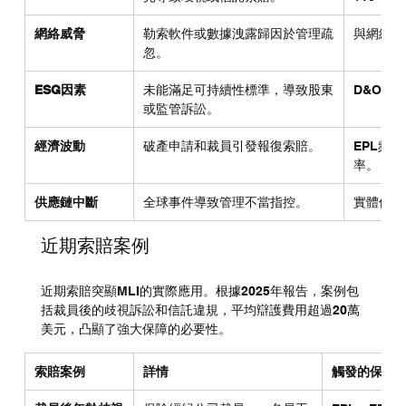
網絡威脅
勒索軟件或數據洩露歸因於管理疏
與網絡保
忽。
ESG因素
未能滿足可持續性標準，導致股東
D&O增
或監管訴訟。
經濟波動
破產申請和裁員引發報復索賠。
EPL頻
率。
供應鏈中斷
全球事件導致管理不當指控。
實體保障
近期索賠案例
近期索賠突顯MLI的實際應用。根據2025年報告，案例包
括裁員後的歧視訴訟和信託違規，平均辯護費用超過20萬
美元，凸顯了強大保障的必要性。
索賠案例
詳情
觸發的保障