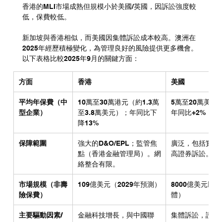
香港的MLI市場成熟但規模小於美國/英國，因訴訟強度較
低，保費較低。
新加坡與香港相似，而美國因集體訴訟成本較高。澳洲在
2025年經歷積極變化，為管理良好的風險提供更多機會。
以下表格比較2025年9月的關鍵方面：
方面
香港
美國
平均年保費（中
10萬至30萬港元（約1.3萬
5萬至20萬美元
型企業）
至3.8萬美元）；年同比下
年同比+2%
降13%
保障範圍
強大的D&O/EPL；監管焦
廣泛，包括實體
點（香港金融管理局）。網
高證券訴訟。
絡整合有限。
市場規模（非壽
109億美元（2029年預測）
8000億美元以
險保費）
體）
主要驅動因素/
金融科技增長，與中國聯
集體訴訟，證券