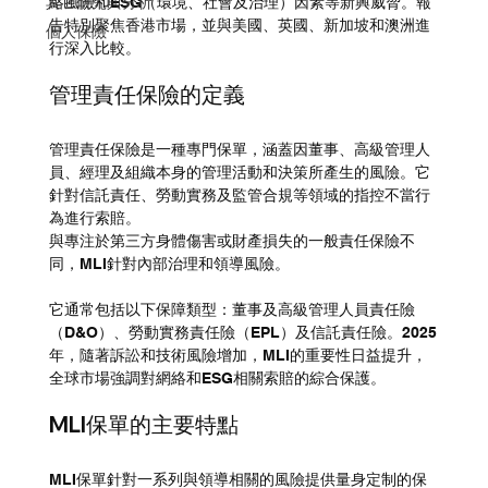
其它研究與分析
絡風險和ESG（環境、社會及治理）因素等新興威脅。報
告特別聚焦香港市場，並與美國、英國、新加坡和澳洲進
個人保險
行深入比較。
管理責任保險的定義
管理責任保險是一種專門保單，涵蓋因董事、高級管理人
員、經理及組織本身的管理活動和決策所產生的風險。它
針對信託責任、勞動實務及監管合規等領域的指控不當行
為進行索賠。
與專注於第三方身體傷害或財產損失的一般責任保險不
同，MLI針對內部治理和領導風險。
它通常包括以下保障類型：董事及高級管理人員責任險
（D&O）、勞動實務責任險（EPL）及信託責任險。2025
年，隨著訴訟和技術風險增加，MLI的重要性日益提升，
全球市場強調對網絡和ESG相關索賠的綜合保護。
MLI保單的主要特點
MLI保單針對一系列與領導相關的風險提供量身定制的保