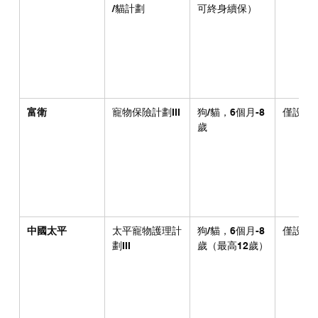
/貓計劃
可終身續保）
富衛
寵物保險計劃III
狗/貓，6個月-8
僅設分
歲
中國太平
太平寵物護理計
狗/貓，6個月-8
僅設分
劃III
歲（最高12歲）