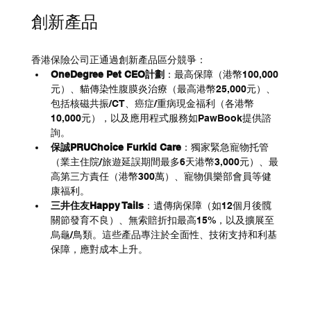
創新產品
香港保險公司正通過創新產品區分競爭：
OneDegree Pet CEO計劃
：最高保障（港幣100,000
元）、貓傳染性腹膜炎治療（最高港幣25,000元）、
包括核磁共振/CT、癌症/重病現金福利（各港幣
10,000元），以及應用程式服務如PawBook提供諮
詢。
保誠PRUChoice Furkid Care
：獨家緊急寵物托管
（業主住院/旅遊延誤期間最多6天港幣3,000元）、最
高第三方責任（港幣300萬）、寵物俱樂部會員等健
康福利。
三井住友Happy Tails
：遺傳病保障（如12個月後髖
關節發育不良）、無索賠折扣最高15%，以及擴展至
烏龜/鳥類。這些產品專注於全面性、技術支持和利基
保障，應對成本上升。