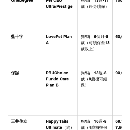
OneDegree
Pet CEO 
狗/貓，13週-11
100,00
Ultra/Prestige
歲（終身續保）
藍十字
LovePet Plan 
狗/貓，6個月-8
60,000
A
歲（可續保至13
歲以上）
保誠
PRUChoice 
狗/貓，13週-8
90,000
Furkid Care 
歲（8歲後可續
Plan B
保）
三井住友
Happy Tails 
狗/貓，16週-8
68,75
Ultimate（狗）
歲（4歲前投保
7,500