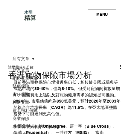
永明
MENU
精算
所有文章
讀畢需時 6 分鐘
所有文章
香港寵物保險市場分析
網絡安全保險
目前香港寵物保險市場滲透率仍低，相較於英國或瑞典等
醫療保險
成熟市場的30-40%，僅為8-10%。但受到寵物飼養數量增
責任保險
加、獸醫費用上漲以及對寵物健康需求的認知提高推動。
2024年，市場估值約為850萬美元，預計2026年至2033年
精選文章
的複合年均增長率（CAGR）為11.5%，在亞太地區整體
員工福利保障
趨勢下可能達到更高估值。
商業保險
主要參與者包括OneDegree、藍十字（Blue Cross）、
專業領域及細分市場保險
保誠（Prudential）、三井住友（MSIG）、富衛