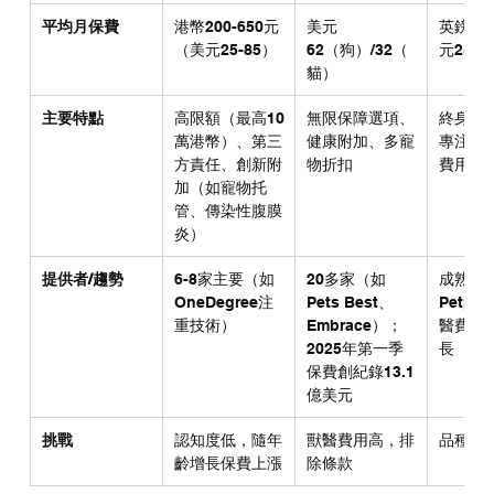
平均月保費
港幣200-650元
美元
英鎊20
（美元25-85）
62（狗）/32（
元25-6
貓）
主要特點
高限額（最高10
無限保障選項、
終身保
萬港幣）、第三
健康附加、多寵
專注牙
方責任、創新附
物折扣
費用
加（如寵物托
管、傳染性腹膜
炎）
提供者/趨勢
6-8家主要（如
20多家（如
成熟（
OneDegree注
Pets Best、
Petpl
重技術）
Embrace）；
醫費用
2025年第一季
長
保費創紀錄13.1
億美元
挑戰
認知度低，隨年
獸醫費用高，排
品種特
齡增長保費上漲
除條款