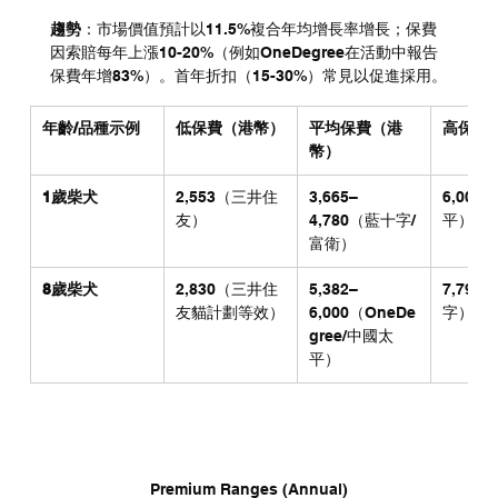
趨勢
：市場價值預計以11.5%複合年均增長率增長；保費
因索賠每年上漲10-20%（例如OneDegree在活動中報告
保費年增83%）。首年折扣（15-30%）常見以促進採用。
年齡/品種示例
低保費（港幣）
平均保費（港
高保費
幣）
1歲柴犬
2,553（三井住
3,665–
6,00
友）
4,780（藍十字/
平）
富衛）
8歲柴犬
2,830（三井住
5,382–
7,799
友貓計劃等效）
6,000（OneDe
字）
gree/中國太
平）
Premium Ranges (Annual)