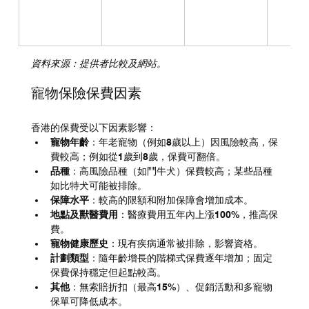
資料來源：提供者比較及網站。
寵物保險保費因素
香港的保費受以下因素影響：
寵物年齡
：年老寵物（例如8歲以上）因風險較高，保
費較高；例如從1歲到8歲，保費可翻倍。
品種
：高風險品種（如鬥牛犬）保費較高；某些品種
如比特犬可能被排除。
保障水平
：較高的限額和附加保障會增加成本。
地點及獸醫費用
：醫療費用五年內上漲100%，推高保
費。
寵物健康歷史
：現有疾病通常被排除，影響資格。
計劃類型
：隨年齡增長的階梯式保費逐年增加；固定
保費保持穩定但起點較高。
其他
：無索賠折扣（最高15%）、促銷活動和多寵物
保單可降低成本。