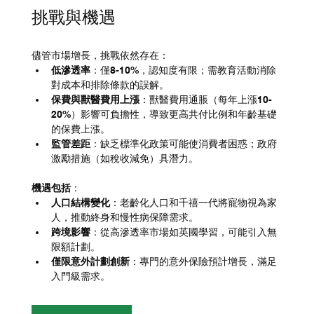
挑戰與機遇
儘管市場增長，挑戰依然存在：
低滲透率
：僅8-10%，認知度有限；需教育活動消除
對成本和排除條款的誤解。
保費與獸醫費用上漲
：獸醫費用通脹（每年上漲10-
20%）影響可負擔性，導致更高共付比例和年齡基礎
的保費上漲。
監管差距
：缺乏標準化政策可能使消費者困惑；政府
激勵措施（如稅收減免）具潛力。
機遇包括
：
人口結構變化
：老齡化人口和千禧一代將寵物視為家
人，推動終身和慢性病保障需求。
跨境影響
：從高滲透率市場如英國學習，可能引入無
限額計劃。
僅限意外計劃創新
：專門的意外保險預計增長，滿足
入門級需求。