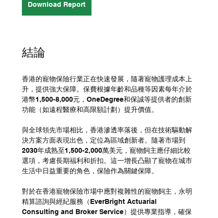
Download Report
結論
香港的寵物保險行業正在快速發展，隨著寵物護理成本上
升，提供強大保障。保費根據年齡和品種等因素每年介於
港幣1,500-8,000元，OneDegree和保誠等提供者的創新
功能（如遠程醫療和高限額計劃）提升價值。
與全球領先市場相比，香港滲透率落後，但在技術驅動解
決方案方面表現出色，定位為區域創新者。隨著市場到
2030年成熟至1,500-2,000萬美元，寵物飼主應仔細比較
選項，考慮長期福利和折扣。這一增長凸顯了寵物在城市
生活中日益重要的角色，保險作為關鍵保障。
對於在香港寵物保險市場中應對複雜性的寵物飼主，永明
精算諮詢與經紀服務（EverBright Actuarial 
Consulting and Broker Service）提供專業指導，確保