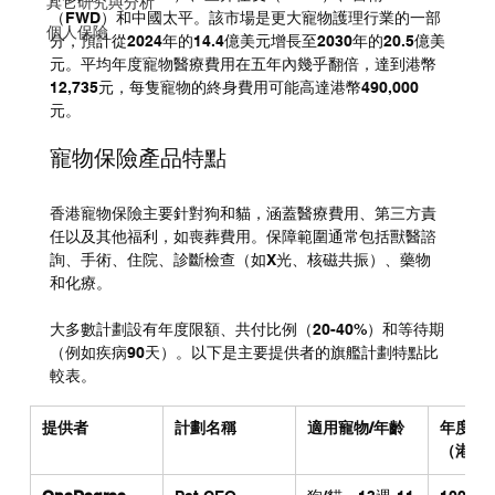
其它研究與分析
（FWD）和中國太平。該市場是更大寵物護理行業的一部
個人保險
分，預計從2024年的14.4億美元增長至2030年的20.5億美
元。平均年度寵物醫療費用在五年內幾乎翻倍，達到港幣
12,735元，每隻寵物的終身費用可能高達港幣490,000
元。
寵物保險產品特點
香港寵物保險主要針對狗和貓，涵蓋醫療費用、第三方責
任以及其他福利，如喪葬費用。保障範圍通常包括獸醫諮
詢、手術、住院、診斷檢查（如X光、核磁共振）、藥物
和化療。
大多數計劃設有年度限額、共付比例（20-40%）和等待期
（例如疾病90天）。以下是主要提供者的旗艦計劃特點比
較表。
提供者
計劃名稱
適用寵物/年齡
年度醫
（港幣