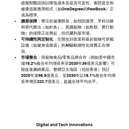
虛擬獸醫諮詢以降低成本並提高可及性。索賠提交和
健康追蹤應用程式（如OneDegree的PawBook）正
成為標準。
擴展保障
：專注於健康附加，如預防護理、牙科治療
和替代療法（如針灸）。異國寵物（如鳥類、爬行動
物）的保障正在興起，但仍屬利基市場。
可持續性與定制化
：生態友好政策和基於寵物可穿戴
設備（如健身追蹤器）的AI驅動個性化保費正在增
加。
市場整合
：與寵物食品/零售品牌合作（例如受中國市
場18.2%複合年均增長率至2030年36億美元影響）可
能促進捆綁產品。整體亞太地區（包括香港）預計
2025年達96.9億美元，至2030年以18.1%複合年均增
長率增至222.7億美元，超越全球平均水平。
Digital and Tech Innovations